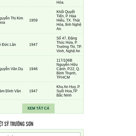
Hóa.
Khối Quyết
Tiến, P. Hàa
guyễn Thị Kim
1959
Hiếu, TX. Thái
hoa
Hòa, tỉnh Nghệ
An.
Số 47, Đặng
Thúc Hứa, P.
ê Đức Lân
1947
Trường Thi, TP.
Vinh, Nghệ An
117/106B
Nguyễn Hữu
guyễn Văn Dụ
1946
Cảnh, P.22, Q.
Bình Thạnh,
TP.HCM
Khu An Huy, P.
àm Đình Văn
1947
Suối Hoa,TP
Bắc Ninh
XEM TẤT CẢ
ỆT SỸ TRƯỜNG SƠN