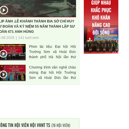
LIP ẢNH .LỄ KHÁNH THÀNH BIA SỞ CHỈ HUY
Ư ĐOÀN VÀ KỶ NIỆM 55 NĂM THÀNH LẬP SƯ
OÀN 471 ANH HÙNG
3.08.2026
|
141 lượt xem
Phim tài liệu: Đại hội Hội
Trường Sơn xã Hoài Đức
thành phố Hà Nội lần thứ
nhất, nhiệm kì 2026-2031
Chương trình văn nghệ chào
mừng Đại hội Hội Trường
Sơn xã Hoài Đức lần thứ
nhất, nhiệm kì 2026-2031
ÔNG TIN HỘI VIÊN HỘI VHNT TS
(78 HỘI VIÊN)