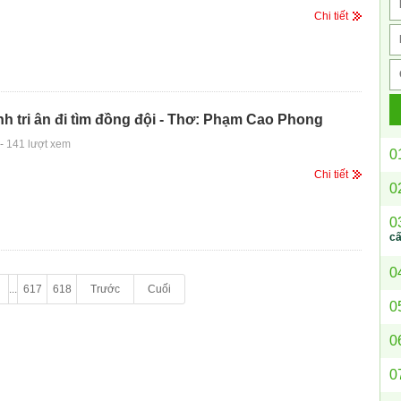
Chi tiết
nh tri ân đi tìm đồng đội - Thơ: Phạm Cao Phong
-
141 lượt xem
0
Chi tiết
0
0
c
0
...
617
618
Trước
Cuối
0
0
0