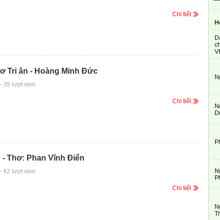
Chi tiết
H
D
ch
V
ơ Tri ân - Hoàng Minh Đức
N
-
35 lượt xem
Chi tiết
N
D
P
 - Thơ: Phan Vĩnh Điển
N
-
62 lượt xem
P
Chi tiết
N
T