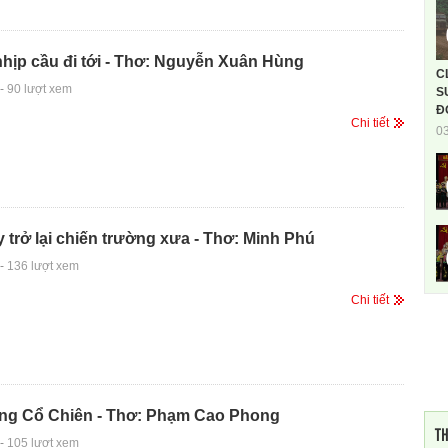
hịp cầu đi tới - Thơ: Nguyễn Xuân Hùng
C
-
90 lượt xem
S
Đ
Chi tiết
0
 trở lại chiến trường xưa - Thơ: Minh Phú
-
136 lượt xem
Chi tiết
ng Cổ Chiên - Thơ: Phạm Cao Phong
TH
-
105 lượt xem