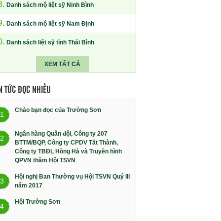
8.
Danh sách mộ liệt sỹ Ninh Bình
9.
Danh sách mộ liệt sỹ Nam Định
0.
Danh sách liệt sỹ tỉnh Thái Bình
XEM TẤT CẢ
N TỨC ĐỌC NHIỀU
Chào bạn đọc của Trường Sơn
1
Ngân hàng Quân đội, Công ty 207
2
BTTM/BQP, Công ty CPDV Tất Thành,
Công ty TBĐL Hồng Hà và Truyền hình
QPVN thăm Hội TSVN
Hội nghị Ban Thường vụ Hội TSVN Quý III
3
năm 2017
Hội Trường Sơn
4