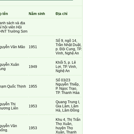
ọ tên
Năm sinh
Địa chỉ
anh sách và địa
ỉ hội viên Hội
HNT Trường Sơn
Số 9, ngõ 14,
Trần Nhật Duật,
guyễn Văn Mão
1951
p. Đội Cung, TP.
Vinh, Nghệ An
Khối 5, p. Lê
guyễn Xuân
1949
Lợi, TP. Vinh,
ung
Nghệ An
Số 03/23
Nguyễn Thiếp,
hạm Quốc Thịnh
1955
P. Ngọc Trạo,
TP. Thanh Háa
Quang Trung I,
guyễn Thị
1953
Gia Lâm, Lâm
hương Liên
Hà, Lâm Đồng
Khu 4, Thị Trấn
Thọ Xuân,
guyễn Văn
1953
huyện Thọ
hống.
Xuân, Thanh