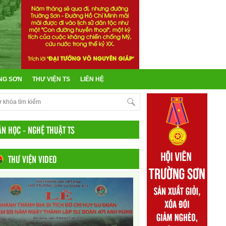
NG SƠN
THƯ VIỆN TS
LIÊN HỆ
ĂN HỌC - NGHỆ THUẬT TS
THƯ VIỆN VIDEO