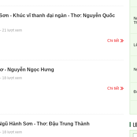
Sơn - Khúc vĩ thanh đại ngàn - Thơ: Nguyễn Quốc
N
T
-
21 lượt xem
Chi tiết
L
ơ - Nguyễn Ngọc Hưng
N
-
18 lượt xem
Chi tiết
Đ
LI
 Ngũ Hành Sơn - Thơ: Đậu Trung Thành
-
18 lượt xem