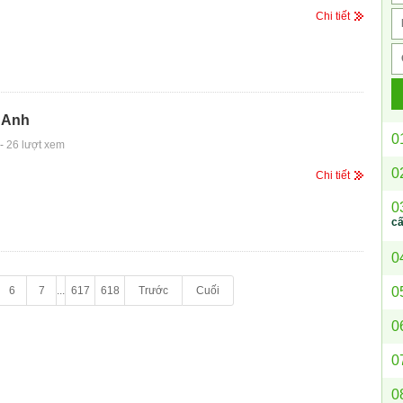
Chi tiết
 Anh
0
-
26 lượt xem
0
Chi tiết
0
c
0
0
6
7
...
617
618
Trước
Cuối
0
0
0