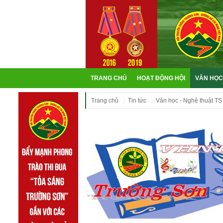
TRANG CHỦ
HOẠT ĐỘNG HỘI
VĂN HỌC
Trang chủ
Tin tức
Văn học - Nghệ thuật TS