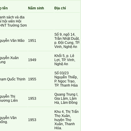
ọ tên
Năm sinh
Địa chỉ
anh sách và địa
ỉ hội viên Hội
HNT Trường Sơn
Số 9, ngõ 14,
Trần Nhật Duật,
guyễn Văn Mão
1951
p. Đội Cung, TP.
Vinh, Nghệ An
Khối 5, p. Lê
guyễn Xuân
1949
Lợi, TP. Vinh,
ung
Nghệ An
Số 03/23
Nguyễn Thiếp,
hạm Quốc Thịnh
1955
P. Ngọc Trạo,
TP. Thanh Háa
Quang Trung I,
guyễn Thị
1953
Gia Lâm, Lâm
hương Liên
Hà, Lâm Đồng
Khu 4, Thị Trấn
Thọ Xuân,
guyễn Văn
1953
huyện Thọ
hống.
Xuân, Thanh
Hóa.