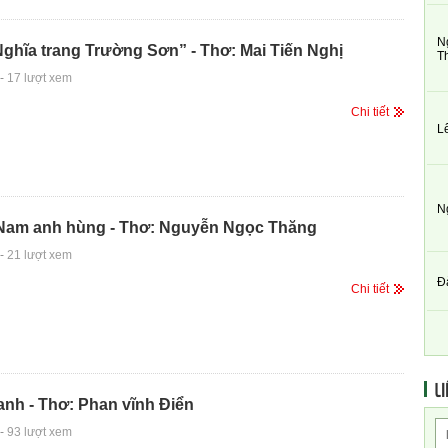
N
ghĩa trang Trường Sơn” - Thơ: Mai Tiến Nghị
T
-
17 lượt xem
Chi tiết
L
N
 Nam anh hùng - Thơ: Nguyễn Ngọc Thăng
-
21 lượt xem
Đ
Chi tiết
LI
nh - Thơ: Phan vĩnh Điển
-
93 lượt xem