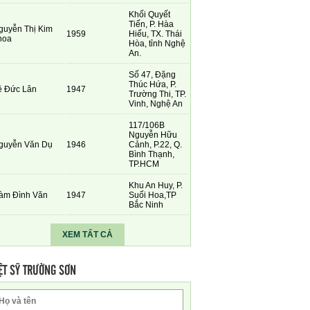
Khối Quyết
Tiến, P. Hàa
guyễn Thị Kim
1959
Hiếu, TX. Thái
hoa
Hòa, tỉnh Nghệ
An.
Số 47, Đặng
Thúc Hứa, P.
ê Đức Lân
1947
Trường Thi, TP.
Vinh, Nghệ An
117/106B
Nguyễn Hữu
guyễn Văn Dụ
1946
Cảnh, P.22, Q.
Bình Thạnh,
TP.HCM
Khu An Huy, P.
àm Đình Văn
1947
Suối Hoa,TP
Bắc Ninh
XEM TẤT CẢ
ỆT SỸ TRƯỜNG SƠN