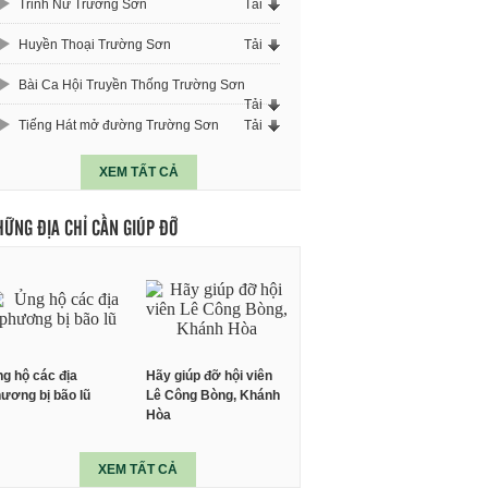
Trinh Nữ Trường Sơn
Tải
Huyền Thoại Trường Sơn
Tải
Bài Ca Hội Truyền Thống Trường Sơn
Tải
Tiếng Hát mở đường Trường Sơn
Tải
XEM TẤT CẢ
HỮNG ĐỊA CHỈ CẦN GIÚP ĐỠ
g hộ các địa
Hãy giúp đỡ hội viên
ương bị bão lũ
Lê Công Bòng, Khánh
Hòa
XEM TẤT CẢ