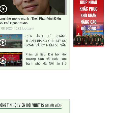
ong nhớ mong manh - Thơ: Phan Vĩnh Điển -
ối khí: Opus Studio
7.08.2026
|
172 lượt xem
CLIP ẢNH .LỄ KHÁNH
THÀNH BIA SỞ CHỈ HUY SƯ
ĐOÀN VÀ KỶ NIỆM 55 NĂM
THÀNH LẬP SƯ ĐOÀN 471
Phim tài liệu: Đại hội Hội
ANH HÙNG
Trường Sơn xã Hoài Đức
thành phố Hà Nội lần thứ
nhất, nhiệm kì 2026-2031
ÔNG TIN HỘI VIÊN HỘI VHNT TS
(78 HỘI VIÊN)