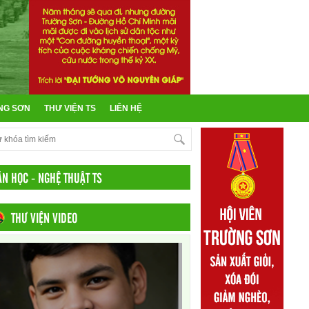
NG SƠN
THƯ VIỆN TS
LIÊN HỆ
ĂN HỌC - NGHỆ THUẬT TS
THƯ VIỆN VIDEO