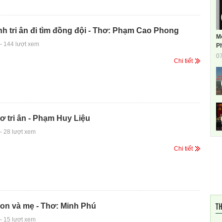
nh tri ân đi tìm đồng đội - Thơ: Phạm Cao Phong
M
-
144 lượt xem
Ph
0
Chi tiết
 tri ân - Phạm Huy Liệu
-
28 lượt xem
Chi tiết
TH
on và mẹ - Thơ: Minh Phú
-
15 lượt xem