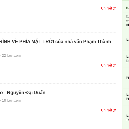
H
Chi tiết
D
ch
V
N
ÌNH VỀ PHÍA MẶT TRỜI của nhà văn Phạm Thành
-
22 lượt xem
N
D
Chi tiết
P
ơ - Nguyễn Đại Duẩn
N
P
-
18 lượt xem
Chi tiết
N
T