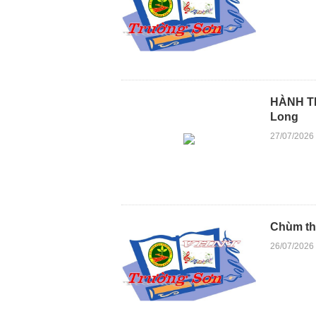
HÀNH TR
Long
27/07/2026
Chùm th
26/07/2026