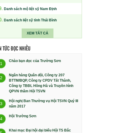
9.
Danh sách mộ liệt sỹ Nam Định
0.
Danh sách liệt sỹ tỉnh Thái Bình
XEM TẤT CẢ
N TỨC ĐỌC NHIỀU
Chào bạn đọc của Trường Sơn
1
Ngân hàng Quân đội, Công ty 207
2
BTTM/BQP, Công ty CPDV Tất Thành,
Công ty TBĐL Hồng Hà và Truyền hình
QPVN thăm Hội TSVN
Hội nghị Ban Thường vụ Hội TSVN Quý III
3
năm 2017
Hội Trường Sơn
4
Khai mạc Đại hội đại biểu Hội TS Bắc
5