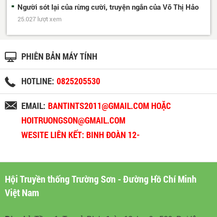
Người sót lại của rừng cười, truyện ngắn của Võ Thị Hảo
25.027 lượt xem
PHIÊN BẢN MÁY TÍNH
HOTLINE:
0825205530
EMAIL:
BANTINTS2011@GMAIL.COM HOẶC
HOITRUONGSON@GMAIL.COM
WESITE LIÊN KẾT: BINH ĐOÀN 12-
BINHDOAN12.VN
Hội Truyền thống Trường Sơn - Đường Hồ Chí Minh
Việt Nam