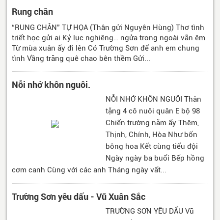
Rung chân
“RUNG CHÂN” TỰ HỌA (Thân gửi Nguyên Hùng) Thơ tình
triết học gửi ai Kỷ lục nghiêng… ngửa trong ngoài vẫn êm
Từ mùa xuân ấy đi lên Có Trường Sơn để anh em chung
tình Vầng trăng quê chao bên thềm Gửi...
Nỗi nhớ khôn nguôi.
NỖI NHỚ KHÔN NGUÔI Thân
tặng 4 cô nuôi quân E bộ 98
Chiến trường năm ấy Thêm,
Thịnh, Chính, Hòa Như bốn
bông hoa Kết cùng tiểu đội
Ngày ngày ba buổi Bếp hồng
cơm canh Cùng với các anh Tháng ngày vất...
Trường Sơn yêu dấu - Vũ Xuân Sắc
TRƯỜNG SƠN YÊU DẤU Vũ