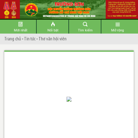
Mới nhất
Nổi bật
Tìm kiếm
Mở rộng
Trang chủ
-
Tin tức
-
Thơ văn hội viên