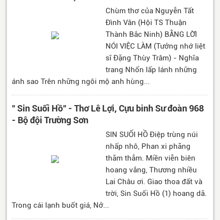
Chùm thơ của Nguyễn Tất
Đình Vân (Hội TS Thuận
Thành Bắc Ninh) BẰNG LỜI
NÓI VIỆC LÀM (Tưởng nhớ liệt
sĩ Đặng Thùy Trâm) - Nghĩa
trang Nhổn lấp lánh những
ánh sao Trên những ngôi mộ anh hùng...
" Sin Suối Hồ" - Thơ Lê Lợi, Cựu binh Sư đoàn 968
- Bộ đội Trường Sơn
SIN SUỐI HỒ Điệp trùng núi
nhấp nhô, Phan xi phăng
thăm thẳm. Miền viễn biên
hoang vắng, Thương nhiều
Lai Châu ơi. Giao thoa đất và
trời, Sin Suối Hồ (1) hoang dã.
Trong cái lạnh buốt giá, Nở...