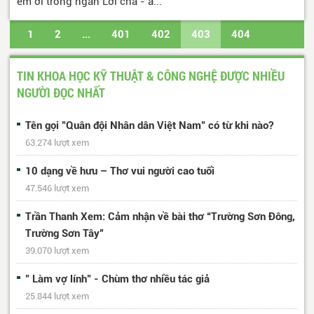
em ơi trong ngần Lời cha - ấ...
1
2
...
401
402
403
404
405
...
488
489
Trang cuối
TIN KHOA HỌC KỸ THUẬT & CÔNG NGHỆ ĐƯỢC NHIỀU
NGƯỜI ĐỌC NHẤT
Tên gọi "Quân đội Nhân dân Việt Nam" có từ khi nào?
63.274 lượt xem
10 dạng về hưu – Thơ vui người cao tuổi
47.546 lượt xem
Trần Thanh Xem: Cảm nhận về bài thơ “Trường Sơn Đông,
Trường Sơn Tây”
39.070 lượt xem
" Làm vợ lính" - Chùm thơ nhiều tác giả
25.844 lượt xem