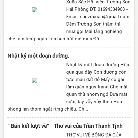
Xuân Sắc Hội viên Trường Sơn
Hải Phòng ĐT: 01694384968 -
Email: sacvuxuan@gmail.com
Đêm Trường Sơn thầm thì
mưa gọi Mái tăng nghiêng
che tạm lưng ngàn Lùa heo hút gió mùa Đô...
Nhật ký một đoạn đường.
Nhật ký một đoạn đường Hôm
qua qua đây Con đường còn
tươi màu đất đỏ Mấy cô gái
làm giàn ngụy trang Che mắt
quân thù nhòm ngó Đưa mắt
cười, tay vẫy vẫy theo Hoa
phong lan thơm ngát rừng chiều. Ch...
" Bán kết lượt về" - Thơ vui của Trần Thanh Tịnh
THƠ VUI VỀ BÓNG ĐÁ CỦA