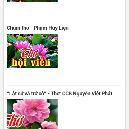
Chùm thơ - Phạm Huy Liệu
“Lật sử và trở cờ” - Thơ: CCB Nguyễn Việt Phát