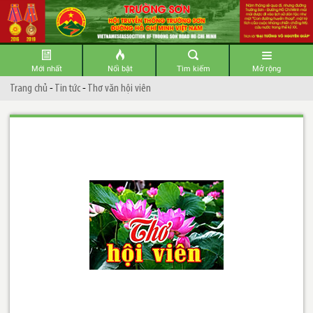
Mới nhất
Nổi bật
Tìm kiếm
Mở rộng
Trang chủ
-
Tin tức
-
Thơ văn hội viên