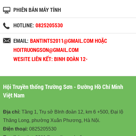
PHIÊN BẢN MÁY TÍNH
HOTLINE:
0825205530
EMAIL:
BANTINTS2011@GMAIL.COM HOẶC
HOITRUONGSON@GMAIL.COM
WESITE LIÊN KẾT: BINH ĐOÀN 12-
BINHDOAN12.VN
Hội Truyền thống Trường Sơn - Đường Hồ Chí Minh
Việt Nam
Địa chỉ:
Tầng 1, Trụ sở BInh đoàn 12, km 6 +500, Đại lộ
Thăng Long, phường Xuân Phương, Hà Nội.
Điện thoại:
0825205530