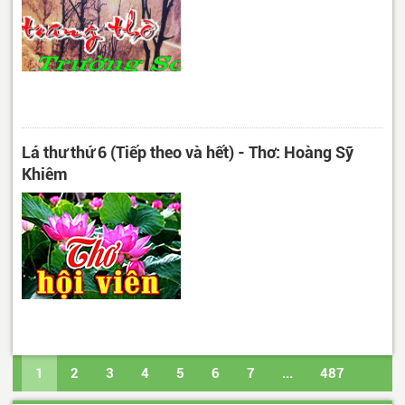
Lá thư thứ 6 (Tiếp theo và hết) - Thơ: Hoàng Sỹ
Khiêm
1
2
3
4
5
6
7
...
487