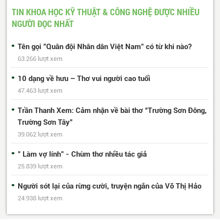
488
Trang cuối
TIN KHOA HỌC KỸ THUẬT & CÔNG NGHỆ ĐƯỢC NHIỀU
NGƯỜI ĐỌC NHẤT
Tên gọi "Quân đội Nhân dân Việt Nam" có từ khi nào?
63.266 lượt xem
10 dạng về hưu – Thơ vui người cao tuổi
47.463 lượt xem
Trần Thanh Xem: Cảm nhận về bài thơ “Trường Sơn Đông,
Trường Sơn Tây”
39.062 lượt xem
" Làm vợ lính" - Chùm thơ nhiều tác giả
25.839 lượt xem
Người sót lại của rừng cười, truyện ngắn của Võ Thị Hảo
24.938 lượt xem