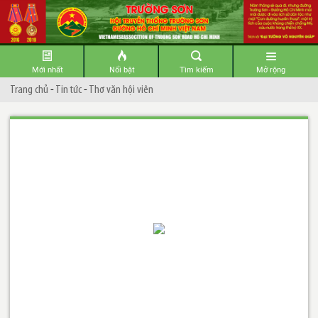
Mới nhất
Nổi bật
Tìm kiếm
Mở rộng
Trang chủ
-
Tin tức
-
Thơ văn hội viên