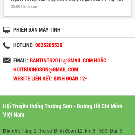
25.004 lượt xem
PHIÊN BẢN MÁY TÍNH
HOTLINE:
0825205530
EMAIL:
BANTINTS2011@GMAIL.COM HOẶC
HOITRUONGSON@GMAIL.COM
WESITE LIÊN KẾT: BINH ĐOÀN 12-
BINHDOAN12.VN
Hội Truyền thống Trường Sơn - Đường Hồ Chí Minh
Việt Nam
Địa chỉ:
Tầng 1, Trụ sở BInh đoàn 12, km 6 +500, Đại lộ