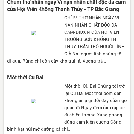
Chùm thơ nhân ngày Vì nạn nhân chất độc da cam
của Hội Viên Khổng Thanh Thủy - TP Bắc Giang
CHÙM THƠ NHÂN NGÀY VÌ
NẠN NHÂN CHẤT ĐỘC DA
CAM/DIOXIN CỦA HỘI VIÊN
TRƯỜNG SƠN KHỔNG THỊ
THỦY TRĂN TRỞ NGƯỜI LÍNH
GIÀ Nơi người lính chúng tôi
đi qua. Rừng chỉ còn cây khô trụi lá. Xương trắ...
Một thời Cù Bai
Một thời Cù Bai Chúng tôi trở
lại Cù Bai Một thời bom đạn
không ai lạ gì Bởi đây cửa ngõ
quân đi Ngày đêm rầm rập xe
đi chiến trường Xung phong
dũng cảm kiên cường Công
binh bạt núi mở đường xá chi...