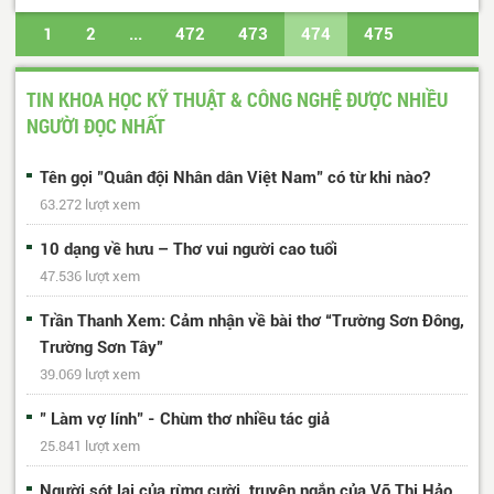
1
2
...
472
473
474
475
476
...
488
489
Trang cuối
TIN KHOA HỌC KỸ THUẬT & CÔNG NGHỆ ĐƯỢC NHIỀU
NGƯỜI ĐỌC NHẤT
Tên gọi "Quân đội Nhân dân Việt Nam" có từ khi nào?
63.272 lượt xem
10 dạng về hưu – Thơ vui người cao tuổi
47.536 lượt xem
Trần Thanh Xem: Cảm nhận về bài thơ “Trường Sơn Đông,
Trường Sơn Tây”
39.069 lượt xem
" Làm vợ lính" - Chùm thơ nhiều tác giả
25.841 lượt xem
Người sót lại của rừng cười, truyện ngắn của Võ Thị Hảo