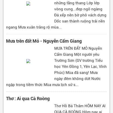
những tầng thang Lớp lớp
vòng cung...đẹp ngỡ ngàng
Đá xếp nên bờ phô vách dựng
Dốc san thành ruộng trải nền
ngang Mưa xuân trắng rộ mùa...
Mưa trên đất Mỏ - Nguyễn Cẩm Giang
MƯA TRÊN ĐẤT MỎ Nguyễn
Cẩm Giang Một người yêu
Trường Sơn (GV trường Tiểu
học Yên Đồng 1, Yên Lạc, Vĩnh
Phúc) Mùa đã sang! Mưa
ngày đêm không dứt Nước
ngập trong tiềm thức Mùa mưa lịch sử s...
Thơ : Ai qua Cà Roòng
Thơ Hồ Bá Thâm HÔM NAY AI
QUA CÀ ROÒNG Hôm nay ai