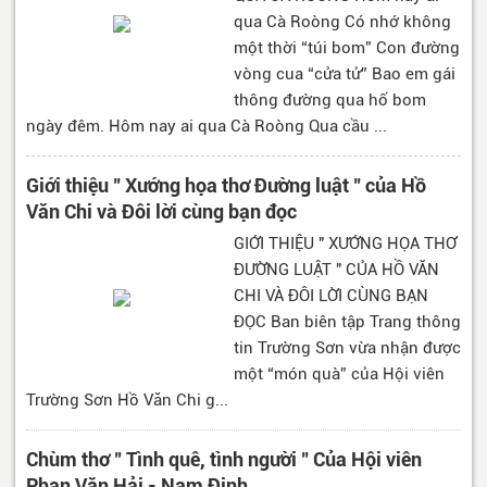
qua Cà Roòng Có nhớ không
một thời “túi bom” Con đường
vòng cua “cửa tử” Bao em gái
thông đường qua hố bom
ngày đêm. Hôm nay ai qua Cà Roòng Qua cầu ...
Giới thiệu " Xướng họa thơ Đường luật " của Hồ
Văn Chi và Đôi lời cùng bạn đọc
GIỚI THIỆU " XƯỚNG HỌA THƠ
ĐƯỜNG LUẬT " CỦA HỒ VĂN
CHI VÀ ĐÔI LỜI CÙNG BẠN
ĐỌC Ban biên tập Trang thông
tin Trường Sơn vừa nhận được
một “món quà” của Hội viên
Trường Sơn Hồ Văn Chi g...
Chùm thơ " Tình quê, tình người " Của Hội viên
Phan Văn Hải - Nam Định