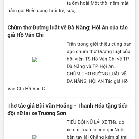
ta ốm hoài Một thời nếm mật,
nằm gai Hiến dâng tuổi trẻ, sức,...
Chùm thơ Đường luật về Đà Nẵng; Hội An của tác
giả Hồ Văn Chi
Trân trọng giới thiệu cùng bạn
đọc chùm thơ Đường luật của
hội viên TS Hồ Văn Chi về TP.
Đà Nẵng và TP Hội An...
CHÙM THƠ ĐƯỜNG LUẬT VỀ
ĐÀ NẴNG, HỘI AN Tác giả Hồ
Văn Chi Hồ Văn C...
Thơ tác giả Bùi Văn Hoằng - Thanh Hóa tặng tiểu
đội nữ lái xe Trường Sơn
TIỂU ĐỘI NỮ LÁI XE Tiểu đội
xe em Toàn là con gái Ngồi
bên tay lái Chẳng kém gì trai