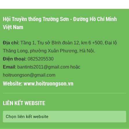
BINHDOAN12.VN
Hội Truyền thống Trường Sơn - Đường Hồ Chí Minh
Việt Nam
Địa chỉ:
Tầng 1, Trụ sở BInh đoàn 12, km 6 +500, Đại lộ
Thăng Long, phường Xuân Phương, Hà Nội.
Điện thoại:
0825205530
Email
: bantints2011@gmail.com hoặc
hoitruongson@gmail.com
Website:
www.hoitruongson.vn
LIÊN KẾT WEBSITE