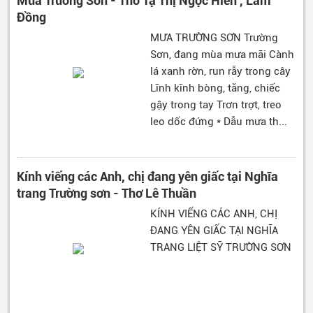
Mưa Trường Sơn - Thơ Tạ Thị Ngọc Hiền , Lâm
Đồng
MƯA TRƯỜNG SƠN Trường
Sơn, đang mùa mưa mãi Cành
lá xanh rờn, run rẫy trong cây
Lĩnh kĩnh bòng, tăng, chiếc
gậy trong tay Trơn trợt, treo
leo dốc đứng * Dẫu mưa th...
Kính viếng các Anh, chị đang yên giấc tại Nghĩa
trang Trường sơn - Thơ Lê Thuần
KÍNH VIẾNG CÁC ANH, CHỊ
ĐANG YÊN GIẤC TẠI NGHĨA
TRANG LIỆT SỸ TRƯỜNG SƠN