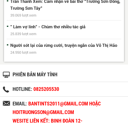
Trần Thanh Xem: Cảm nhận về bài thơ “Trường Sơn Đông,
Trường Sơn Tây”
39.069 lượt xem
" Làm vợ lính" - Chùm thơ nhiều tác giả
25.839 lượt xem
Người sót lại của rừng cười, truyện ngắn của Võ Thị Hảo
24.950 lượt xem
PHIÊN BẢN MÁY TÍNH
HOTLINE:
0825205530
EMAIL:
BANTINTS2011@GMAIL.COM HOẶC
HOITRUONGSON@GMAIL.COM
WESITE LIÊN KẾT: BINH ĐOÀN 12-