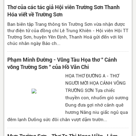
Thơ của các tác giả Hội viên Trường Sơn Thanh
Hóa viết về Trường Sơn
Ban biên tập Trang thông tin Trường Sơn vừa nhận được
thư điện tử của đồng chí Lê Trung Khiên - Hội viên Hội TT
Trường Sơn, huyện Yên Định, Thanh Hoá gửi đến với lời
chúc nhân ngày Báo ch...
Phạm Minh Đường - Vũng Tàu Họa thơ " Cánh
võng Trường Sơn " của Hồ Văn Chi
HỌA THƠ ĐƯỜNG A - THƠ
NGƯỜI MỜI HỌA CÁNH VÕNG
TRƯỜNG SƠN Tựa chiếc
thuyền con, nhuốm gió sương
Đung đưa gợi nhớ cảnh quê
hương Nâng niu giấc ngủ qua
đêm lạnh Dưỡng sức đôi chân vượt dặm trườn...