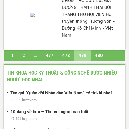
CHÙM THƠ CỦA TÁC GIẢ
DƯƠNG THÀNH THÁI GỬI
TRANG THƠ HỘI VIÊN Hội
truyền thống Trường Sơn -
Đường Hồ Chí Minh - Việt
Nam
1
2
...
477
478
479
480
481
...
487
488
Trang cuối
TIN KHOA HỌC KỸ THUẬT & CÔNG NGHỆ ĐƯỢC NHIỀU
NGƯỜI ĐỌC NHẤT
Tên gọi "Quân đội Nhân dân Việt Nam" có từ khi nào?
63.269 lượt xem
10 dạng về hưu – Thơ vui người cao tuổi
47.491 lượt xem