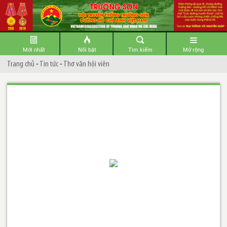
Mới nhất
Nổi bật
Tìm kiếm
Mở rộng
Trang chủ
-
Tin tức
-
Thơ văn hội viên