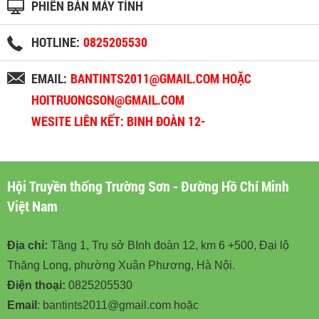
PHIÊN BẢN MÁY TÍNH
HOTLINE:
0825205530
EMAIL:
BANTINTS2011@GMAIL.COM HOẶC
HOITRUONGSON@GMAIL.COM
WESITE LIÊN KẾT: BINH ĐOÀN 12-
BINHDOAN12.VN
Hội Truyền thống Trường Sơn - Đường Hồ Chí Minh
Việt Nam
Địa chỉ:
Tầng 1, Trụ sở BInh đoàn 12, km 6 +500, Đại lộ
Thăng Long, phường Xuân Phương, Hà Nội.
Điện thoại:
0825205530
Email
: bantints2011@gmail.com hoặc