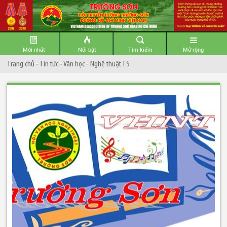
Mới nhất
Nổi bật
Tìm kiếm
Mở rộng
Trang chủ
-
Tin tức
-
Văn học - Nghệ thuật TS