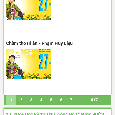
Chùm thơ tri ân - Phạm Huy Liệu
1
2
3
4
5
6
7
...
617
618
Trang cuối
TIN KHOA HỌC KỸ THUẬT & CÔNG NGHỆ ĐƯỢC NHIỀU