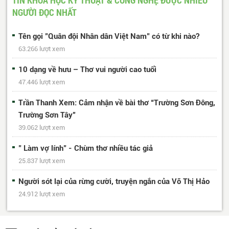
NGƯỜI ĐỌC NHẤT
Tên gọi "Quân đội Nhân dân Việt Nam" có từ khi nào?
63.266 lượt xem
10 dạng về hưu – Thơ vui người cao tuổi
47.446 lượt xem
Trần Thanh Xem: Cảm nhận về bài thơ “Trường Sơn Đông,
Trường Sơn Tây”
39.062 lượt xem
" Làm vợ lính" - Chùm thơ nhiều tác giả
25.837 lượt xem
Người sót lại của rừng cười, truyện ngắn của Võ Thị Hảo
24.912 lượt xem