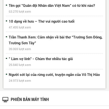
Tên gọi "Quân đội Nhân dân Việt Nam" có từ khi nào?
63.270 lượt xem
10 dạng về hưu – Thơ vui người cao tuổi
47.495 lượt xem
Trần Thanh Xem: Cảm nhận về bài thơ “Trường Sơn Đông,
Trường Sơn Tây”
39.069 lượt xem
" Làm vợ lính" - Chùm thơ nhiều tác giả
25.840 lượt xem
Người sót lại của rừng cười, truyện ngắn của Võ Thị Hảo
24.973 lượt xem
PHIÊN BẢN MÁY TÍNH