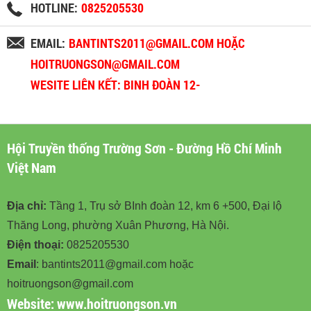
HOTLINE:
0825205530
EMAIL:
BANTINTS2011@GMAIL.COM HOẶC
HOITRUONGSON@GMAIL.COM
WESITE LIÊN KẾT: BINH ĐOÀN 12-
BINHDOAN12.VN
Hội Truyền thống Trường Sơn - Đường Hồ Chí Minh
Việt Nam
Địa chỉ:
Tầng 1, Trụ sở BInh đoàn 12, km 6 +500, Đại lộ
Thăng Long, phường Xuân Phương, Hà Nội.
Điện thoại:
0825205530
Email
: bantints2011@gmail.com hoặc
hoitruongson@gmail.com
Website:
www.hoitruongson.vn