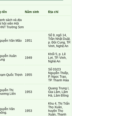
ọ tên
Năm sinh
Địa chỉ
anh sách và địa
ỉ hội viên Hội
HNT Trường Sơn
Số 9, ngõ 14,
Trần Nhật Duật,
guyễn Văn Mão
1951
p. Đội Cung, TP.
Vinh, Nghệ An
Khối 5, p. Lê
guyễn Xuân
1949
Lợi, TP. Vinh,
ung
Nghệ An
Số 03/23
Nguyễn Thiếp,
hạm Quốc Thịnh
1955
P. Ngọc Trạo,
TP. Thanh Háa
Quang Trung I,
guyễn Thị
1953
Gia Lâm, Lâm
hương Liên
Hà, Lâm Đồng
Khu 4, Thị Trấn
Thọ Xuân,
guyễn Văn
1953
huyện Thọ
hống.
Xuân, Thanh