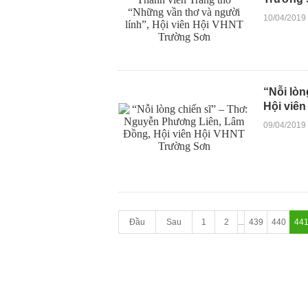
10/04/2019
“Nỗi lò
Hội viê
09/04/2019
Đầu
Sau
1
2
...
439
440
44