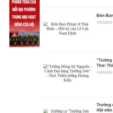
Đón Bun 
15/04/2019
"Tướng 
Thơ: Th
14/04/2019
Trường c
Hội viê