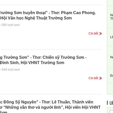
Trường Sơn huyền thoại" - Thơ: Phạm Cao Phong.
N
n Hội Văn học Nghệ Thuật Trường Sơn
T
-
590 lượt xem
Chi tiết
L
ng Trường Sơn" - Thơ: Chiến sỹ Trường Sơn -
N
Đình Sinh, Hội VHNT Trường Sơn
-
846 lượt xem
Đ
Chi tiết
LI
c Đồng Sỹ Nguyên" - Thơ: Lê Thuần, Thành viên
ơ “Những vần thơ và người lính”, Hội viên Hội VHNT
 Sơn