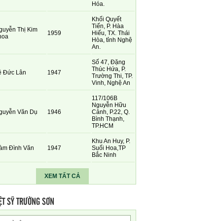
Hóa.
Khối Quyết
Tiến, P. Hàa
guyễn Thị Kim
1959
Hiếu, TX. Thái
hoa
Hòa, tỉnh Nghệ
An.
Số 47, Đặng
Thúc Hứa, P.
ê Đức Lân
1947
Trường Thi, TP.
Vinh, Nghệ An
117/106B
Nguyễn Hữu
guyễn Văn Dụ
1946
Cảnh, P.22, Q.
Bình Thạnh,
TP.HCM
Khu An Huy, P.
àm Đình Văn
1947
Suối Hoa,TP
Bắc Ninh
XEM TẤT CẢ
ỆT SỸ TRƯỜNG SƠN