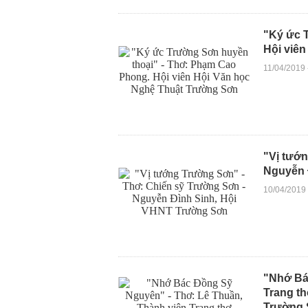
"Ký ức 
Hội viê
11/04/2019
"Vị tướ
Nguyễn 
10/04/2019
"Nhớ Bá
Trang th
Trường