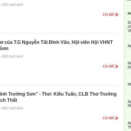
-
865 lượt xem
H
Chi tiết
D
ch
V
ơ của T.G Nguyễn Tất Đình Vân, Hội viên Hội VHNT
N
 Sơn
-
906 lượt xem
N
Chi tiết
D
P
lính Trường Sơn" - Thơ: Kiều Tuấn, CLB Thơ Trường
ch Thất
N
P
-
661 lượt xem
Chi tiết
N
T