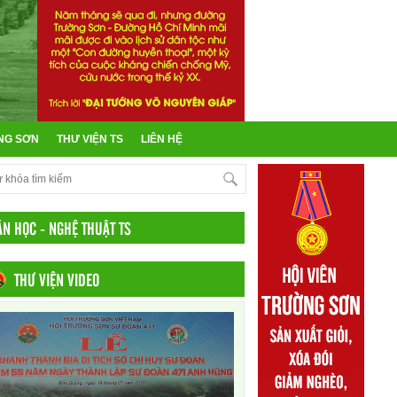
NG SƠN
THƯ VIỆN TS
LIÊN HỆ
ĂN HỌC - NGHỆ THUẬT TS
THƯ VIỆN VIDEO