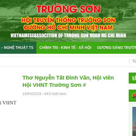
 – NGHỆ THUẬT TS
CHÍNH TRỊ - KINH TẾ - XÃ HỘI
GƯƠNG SÁNG TRƯỜ
V
Thơ Nguyễn Tất Đình Vân, Hội viên
Hội VHNT Trường Sơn #
18/04/2019
-
643 lượt xem