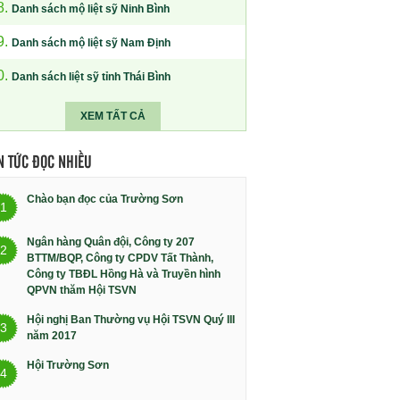
8.
Danh sách mộ liệt sỹ Ninh Bình
9.
Danh sách mộ liệt sỹ Nam Định
0.
Danh sách liệt sỹ tỉnh Thái Bình
XEM TẤT CẢ
N TỨC ĐỌC NHIỀU
Chào bạn đọc của Trường Sơn
1
Ngân hàng Quân đội, Công ty 207
2
BTTM/BQP, Công ty CPDV Tất Thành,
Công ty TBĐL Hồng Hà và Truyền hình
QPVN thăm Hội TSVN
Hội nghị Ban Thường vụ Hội TSVN Quý III
3
năm 2017
Hội Trường Sơn
4