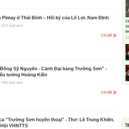
Pimay ở Thái Bình – Hồi ký của Lê Lợi, Nam ĐỊnh
C
-
873 lượt xem
S
Đ
Chi tiết
0
Đồng Sỹ Nguyên - Cánh Đại bàng Trường Sơn" -
iếu tướng Hoàng Kiền
-
990 lượt xem
Chi tiết
a "Trường Sơn huyền thoại" - Thơ: Lê Trung Khiên,
TH
n Hội VHNTTS