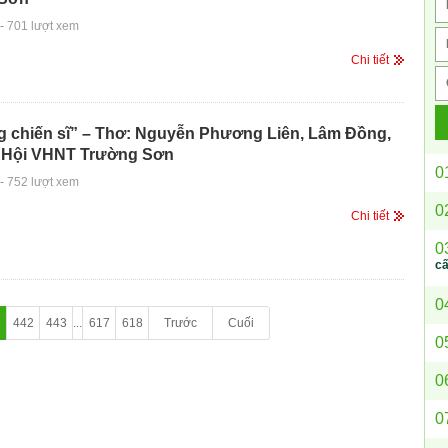
-
701 lượt xem
Chi tiết
ng chiến sĩ” – Thơ: Nguyễn Phương Liên, Lâm Đồng,
n Hội VHNT Trường Sơn
0
-
752 lượt xem
0
Chi tiết
0
c
0
1
442
443
...
617
618
Trước
Cuối
0
0
0