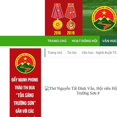
TRANG CHỦ
HOẠT ĐỘNG HỘI
VĂN HỌC
Trang chủ
Tin tức
Văn học - Nghệ thuật TS