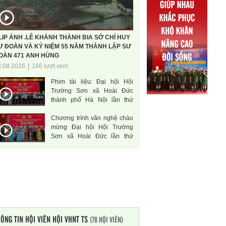
LIP ẢNH .LỄ KHÁNH THÀNH BIA SỞ CHỈ HUY
Ư ĐOÀN VÀ KỶ NIỆM 55 NĂM THÀNH LẬP SƯ
OÀN 471 ANH HÙNG
3.08.2026
|
166 lượt xem
Phim tài liệu: Đại hội Hội
Trường Sơn xã Hoài Đức
thành phố Hà Nội lần thứ
nhất, nhiệm kì 2026-2031
Chương trình văn nghệ chào
mừng Đại hội Hội Trường
Sơn xã Hoài Đức lần thứ
nhất, nhiệm kì 2026-2031
ÔNG TIN HỘI VIÊN HỘI VHNT TS
(78 HỘI VIÊN)