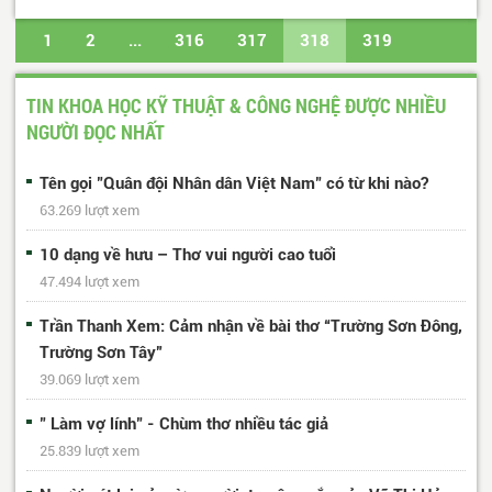
1
2
...
316
317
318
319
320
...
617
618
Trang cuối
TIN KHOA HỌC KỸ THUẬT & CÔNG NGHỆ ĐƯỢC NHIỀU
NGƯỜI ĐỌC NHẤT
Tên gọi "Quân đội Nhân dân Việt Nam" có từ khi nào?
63.269 lượt xem
10 dạng về hưu – Thơ vui người cao tuổi
47.494 lượt xem
Trần Thanh Xem: Cảm nhận về bài thơ “Trường Sơn Đông,
Trường Sơn Tây”
39.069 lượt xem
" Làm vợ lính" - Chùm thơ nhiều tác giả
25.839 lượt xem