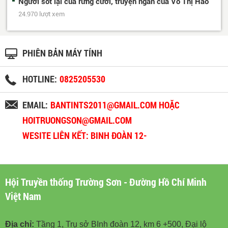
Người sót lại của rừng cười, truyện ngắn của Võ Thị Hảo
24.970 lượt xem
PHIÊN BẢN MÁY TÍNH
HOTLINE:
0825205530
EMAIL:
BANTINTS2011@GMAIL.COM HOẶC
HOITRUONGSON@GMAIL.COM
WESITE LIÊN KẾT: BINH ĐOÀN 12-
BINHDOAN12.VN
Hội Truyền thống Trường Sơn - Đường Hồ Chí Minh
Việt Nam
Địa chỉ:
Tầng 1, Trụ sở BInh đoàn 12, km 6 +500, Đại lộ