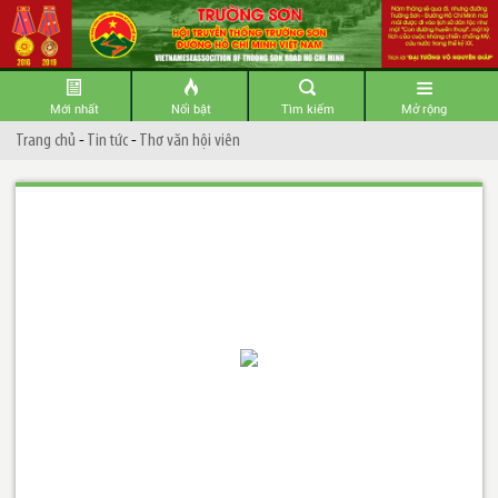
Mới nhất
Nổi bật
Tìm kiếm
Mở rộng
Trang chủ
-
Tin tức
-
Thơ văn hội viên