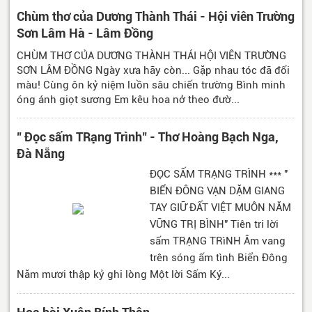
Chùm thơ của Dương Thành Thái - Hội viên Trường
Sơn Lâm Hà - Lâm Đồng
CHÙM THƠ CỦA DƯƠNG THÀNH THÁI HỘI VIÊN TRƯỜNG
SƠN LÂM ĐỒNG Ngày xưa hãy còn... Gặp nhau tóc đã đổi
màu! Cùng ôn kỷ niệm luồn sâu chiến trường Bình minh
óng ánh giọt sương Em kêu hoa nở theo đườ...
" Đọc sấm TRạng Trình" - Thơ Hoàng Bạch Nga,
Đà Nẵng
ĐỌC SẤM TRẠNG TRÌNH *** "
BIỂN ĐÔNG VẠN DẶM GIANG
TAY GIỮ ĐẤT VIỆT MUÔN NĂM
VỮNG TRỊ BÌNH" Tiên tri lời
sấm TRẠNG TRìNH Âm vang
trên sóng ấm tình Biển Đông
Năm mươi thập kỷ ghi lòng Một lời Sấm Ký...