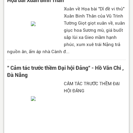
Họa bài Xuân Bính Thân
Xuân về Họa bài "Dĩ đề vi thủ"
Xuân Binh Thân của Vũ Trình
Tường Giọt giọt xuân về, xuân
giục hoa Sương mù, giá buốt
sắp lùi xa Gieo mầm hạnh
phúc, xum xuê trái Nặng trả
nguồn ân, ấm áp nhà Cành đ...
" Cảm tác trước thềm Đại hội Đảng" - Hồ Văn Chi ,
Đà Nẵng
CẢM TÁC TRƯỚC THỀM ĐẠI
HỘI ĐẢNG