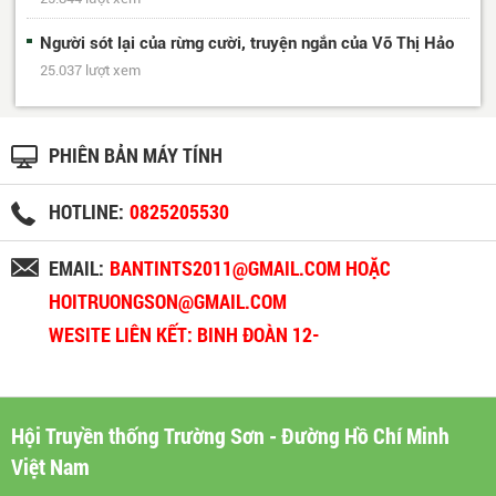
Người sót lại của rừng cười, truyện ngắn của Võ Thị Hảo
25.037 lượt xem
PHIÊN BẢN MÁY TÍNH
HOTLINE:
0825205530
EMAIL:
BANTINTS2011@GMAIL.COM HOẶC
HOITRUONGSON@GMAIL.COM
WESITE LIÊN KẾT: BINH ĐOÀN 12-
BINHDOAN12.VN
Hội Truyền thống Trường Sơn - Đường Hồ Chí Minh
Việt Nam