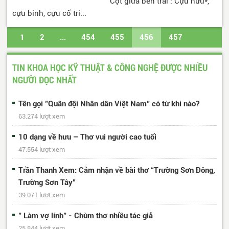
Cột giữa bên trái : Cựu hữu*,
cựu binh, cựu cố tri...
1
2
...
454
455
456
457
458
...
488
489
Trang cuối
TIN KHOA HỌC KỸ THUẬT & CÔNG NGHỆ ĐƯỢC NHIỀU
NGƯỜI ĐỌC NHẤT
Tên gọi "Quân đội Nhân dân Việt Nam" có từ khi nào?
63.274 lượt xem
10 dạng về hưu – Thơ vui người cao tuổi
47.554 lượt xem
Trần Thanh Xem: Cảm nhận về bài thơ “Trường Sơn Đông,
Trường Sơn Tây”
39.071 lượt xem
" Làm vợ lính" - Chùm thơ nhiều tác giả
25.844 lượt xem