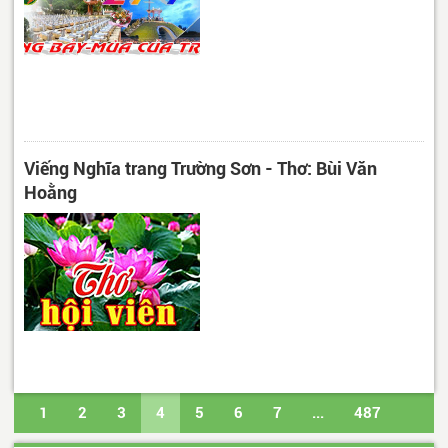
Viếng Nghĩa trang Trường Sơn - Thơ: Bùi Văn
Hoằng
1
2
3
4
5
6
7
...
487