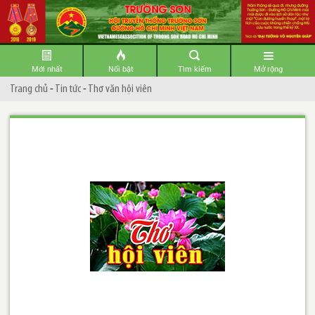
Mới nhất
Nổi bật
Tìm kiếm
Mở rộng
Trang chủ
-
Tin tức
-
Thơ văn hội viên