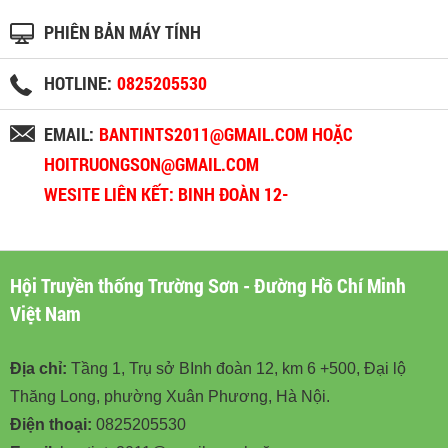
PHIÊN BẢN MÁY TÍNH
HOTLINE:
0825205530
EMAIL:
BANTINTS2011@GMAIL.COM HOẶC
HOITRUONGSON@GMAIL.COM
WESITE LIÊN KẾT: BINH ĐOÀN 12-
BINHDOAN12.VN
Hội Truyền thống Trường Sơn - Đường Hồ Chí Minh
Việt Nam
Địa chỉ:
Tầng 1, Trụ sở BInh đoàn 12, km 6 +500, Đại lộ
Thăng Long, phường Xuân Phương, Hà Nội.
Điện thoại:
0825205530