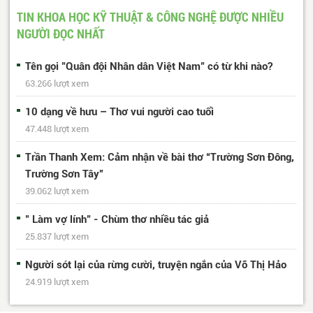
488
Trang cuối
TIN KHOA HỌC KỸ THUẬT & CÔNG NGHỆ ĐƯỢC NHIỀU
NGƯỜI ĐỌC NHẤT
Tên gọi "Quân đội Nhân dân Việt Nam" có từ khi nào?
63.266 lượt xem
10 dạng về hưu – Thơ vui người cao tuổi
47.448 lượt xem
Trần Thanh Xem: Cảm nhận về bài thơ “Trường Sơn Đông,
Trường Sơn Tây”
39.062 lượt xem
" Làm vợ lính" - Chùm thơ nhiều tác giả
25.837 lượt xem
Người sót lại của rừng cười, truyện ngắn của Võ Thị Hảo
24.919 lượt xem