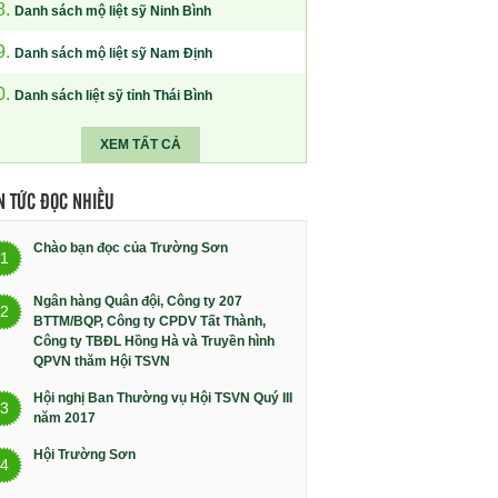
8.
Danh sách mộ liệt sỹ Ninh Bình
9.
Danh sách mộ liệt sỹ Nam Định
0.
Danh sách liệt sỹ tỉnh Thái Bình
XEM TẤT CẢ
N TỨC ĐỌC NHIỀU
Chào bạn đọc của Trường Sơn
1
Ngân hàng Quân đội, Công ty 207
2
BTTM/BQP, Công ty CPDV Tất Thành,
Công ty TBĐL Hồng Hà và Truyền hình
QPVN thăm Hội TSVN
Hội nghị Ban Thường vụ Hội TSVN Quý III
3
năm 2017
Hội Trường Sơn
4