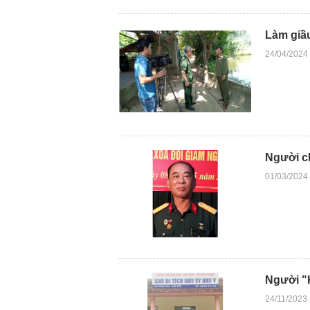
Làm giầ
24/04/2024
Người ch
01/03/2024
Người "
24/11/2023