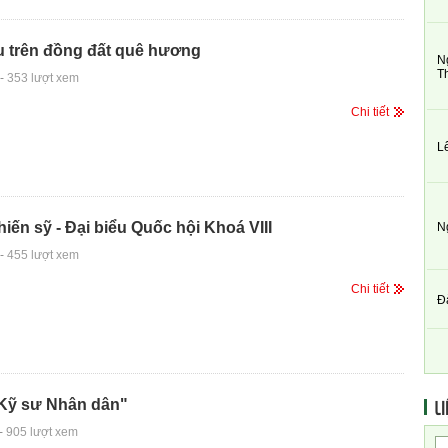
u trên đồng đất quê hương
N
T
-
353 lượt xem
Chi tiết
L
iến sỹ - Đại biểu Quốc hội Khoá VIII
N
-
455 lượt xem
Chi tiết
Đ
LI
Kỹ sư Nhân dân"
-
905 lượt xem