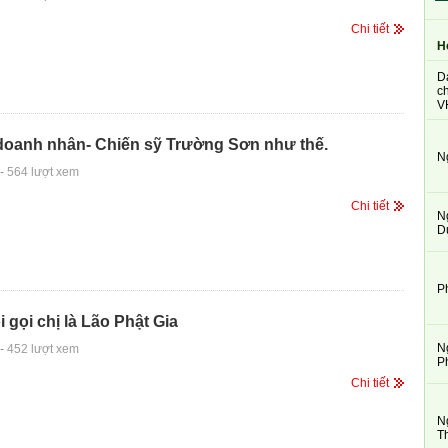
Chi tiết
H
D
ch
V
doanh nhân- Chiến sỹ Trường Sơn như thế.
N
-
564 lượt xem
Chi tiết
N
D
P
 gọi chị là Lão Phật Gia
N
-
452 lượt xem
P
Chi tiết
N
T