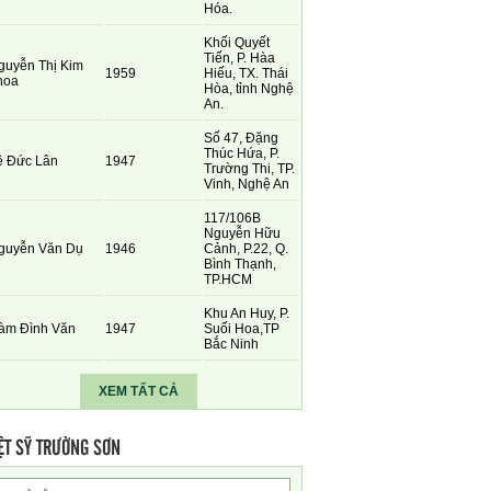
Hóa.
Khối Quyết
Tiến, P. Hàa
guyễn Thị Kim
1959
Hiếu, TX. Thái
hoa
Hòa, tỉnh Nghệ
An.
Số 47, Đặng
Thúc Hứa, P.
ê Đức Lân
1947
Trường Thi, TP.
Vinh, Nghệ An
117/106B
Nguyễn Hữu
guyễn Văn Dụ
1946
Cảnh, P.22, Q.
Bình Thạnh,
TP.HCM
Khu An Huy, P.
àm Đình Văn
1947
Suối Hoa,TP
Bắc Ninh
XEM TẤT CẢ
ỆT SỸ TRƯỜNG SƠN