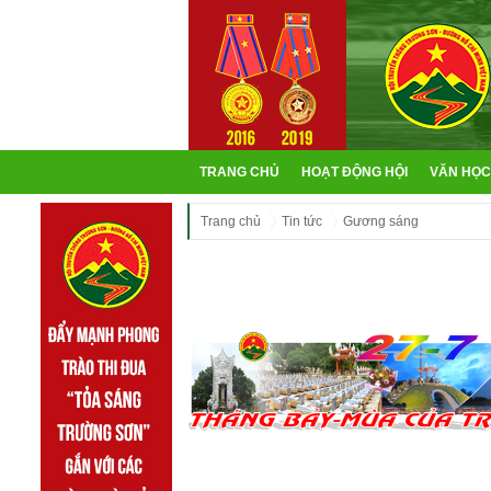
TRANG CHỦ
HOẠT ĐỘNG HỘI
VĂN HỌC
Trang chủ
Tin tức
Gương sáng