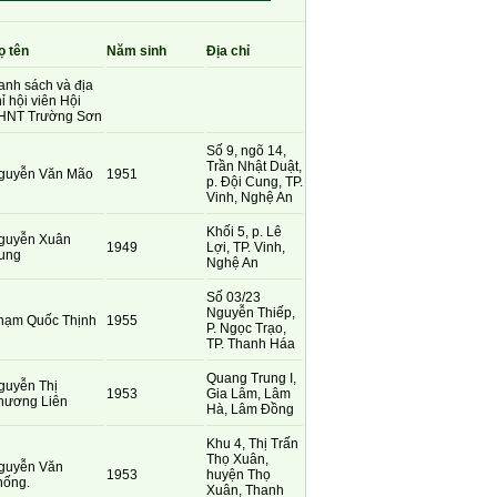
ọ tên
Năm sinh
Địa chỉ
anh sách và địa
ỉ hội viên Hội
HNT Trường Sơn
Số 9, ngõ 14,
Trần Nhật Duật,
guyễn Văn Mão
1951
p. Đội Cung, TP.
Vinh, Nghệ An
Khối 5, p. Lê
guyễn Xuân
1949
Lợi, TP. Vinh,
ung
Nghệ An
Số 03/23
Nguyễn Thiếp,
hạm Quốc Thịnh
1955
P. Ngọc Trạo,
TP. Thanh Háa
Quang Trung I,
guyễn Thị
1953
Gia Lâm, Lâm
hương Liên
Hà, Lâm Đồng
Khu 4, Thị Trấn
Thọ Xuân,
guyễn Văn
1953
huyện Thọ
hống.
Xuân, Thanh