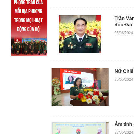
Trần Vă
đốc Đại
06/06/2024
Nữ Chiế
25/05/2024
Ám tình
22/05/2024