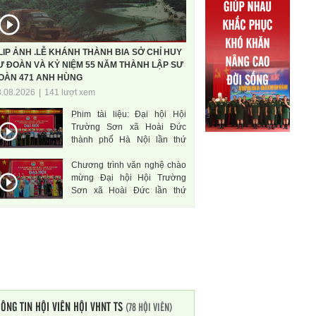
LIP ẢNH .LỄ KHÁNH THÀNH BIA SỞ CHỈ HUY
Ư ĐOÀN VÀ KỶ NIỆM 55 NĂM THÀNH LẬP SƯ
OÀN 471 ANH HÙNG
3.08.2026
|
141 lượt xem
Phim tài liệu: Đại hội Hội
Trường Sơn xã Hoài Đức
thành phố Hà Nội lần thứ
nhất, nhiệm kì 2026-2031
Chương trình văn nghệ chào
mừng Đại hội Hội Trường
Sơn xã Hoài Đức lần thứ
nhất, nhiệm kì 2026-2031
ÔNG TIN HỘI VIÊN HỘI VHNT TS
(78 HỘI VIÊN)