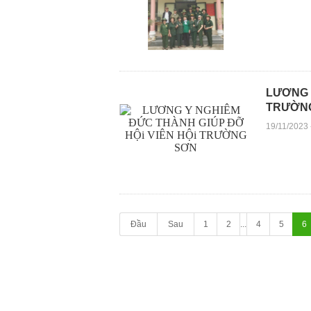
LƯƠNG 
TRƯỜN
19/11/2023
Đầu
Sau
1
2
...
4
5
6