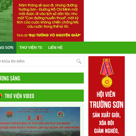
NG SƠN
THƯ VIỆN TS
LIÊN HỆ
ƯƠNG SÁNG
THƯ VIỆN VIDEO