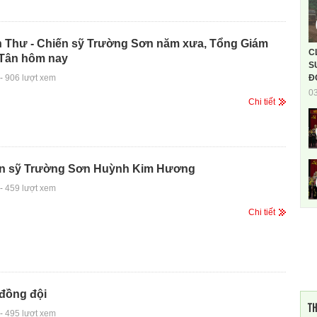
n Thư - Chiến sỹ Trường Sơn năm xưa, Tổng Giám
C
 Tân hôm nay
S
-
906 lượt xem
Đ
0
Chi tiết
n sỹ Trường Sơn Huỳnh Kim Hương
-
459 lượt xem
Chi tiết
 đồng đội
TH
-
495 lượt xem