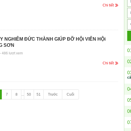
Chi tiết
Y NGHIÊM ĐỨC THÀNH GIÚP ĐỠ HỘi VIÊN HỘi
G SƠN
0
-
486 lượt xem
0
Chi tiết
0
c
0
7
8
...
50
51
Trước
Cuối
0
0
0