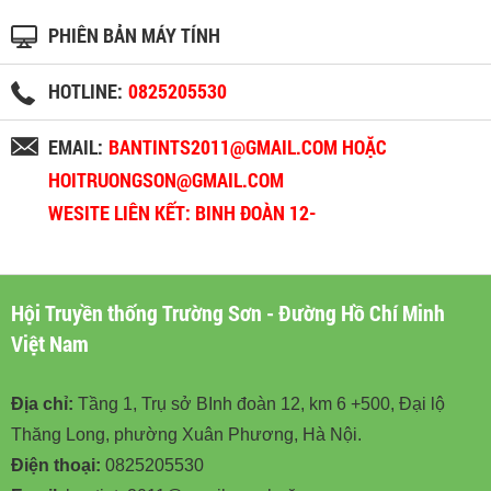
PHIÊN BẢN MÁY TÍNH
HOTLINE:
0825205530
EMAIL:
BANTINTS2011@GMAIL.COM HOẶC
HOITRUONGSON@GMAIL.COM
WESITE LIÊN KẾT: BINH ĐOÀN 12-
BINHDOAN12.VN
Hội Truyền thống Trường Sơn - Đường Hồ Chí Minh
Việt Nam
Địa chỉ:
Tầng 1, Trụ sở BInh đoàn 12, km 6 +500, Đại lộ
Thăng Long, phường Xuân Phương, Hà Nội.
Điện thoại:
0825205530