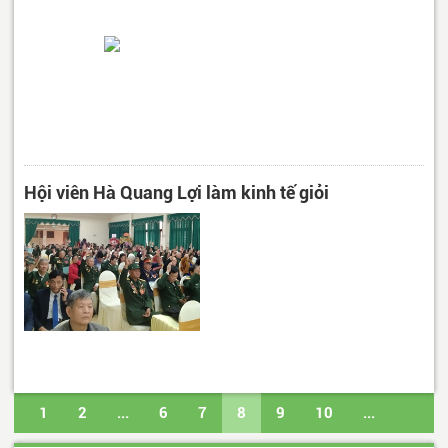
Hội viên Hà Quang Lợi làm kinh tế giỏi
1
2
...
6
7
8
9
10
...