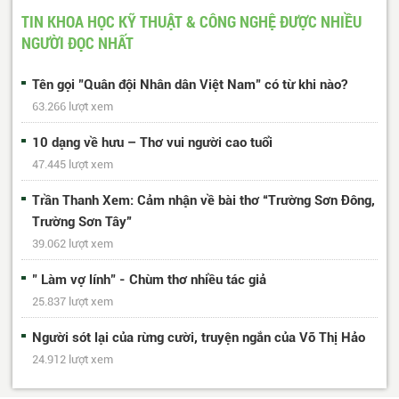
50
51
Trang cuối
TIN KHOA HỌC KỸ THUẬT & CÔNG NGHỆ ĐƯỢC NHIỀU
NGƯỜI ĐỌC NHẤT
Tên gọi "Quân đội Nhân dân Việt Nam" có từ khi nào?
63.266 lượt xem
10 dạng về hưu – Thơ vui người cao tuổi
47.445 lượt xem
Trần Thanh Xem: Cảm nhận về bài thơ “Trường Sơn Đông,
Trường Sơn Tây”
39.062 lượt xem
" Làm vợ lính" - Chùm thơ nhiều tác giả
25.837 lượt xem
Người sót lại của rừng cười, truyện ngắn của Võ Thị Hảo
24.912 lượt xem