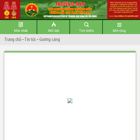
Mới nhất
Nổi bật
Tìm kiếm
Mở rộng
Trang chủ
-
Tin tức
-
Gương sáng