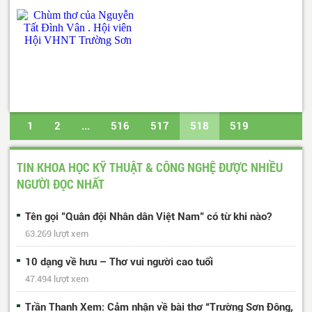
1
2
...
516
517
518
519
520
...
617
618
Trang cuối
TIN KHOA HỌC KỸ THUẬT & CÔNG NGHỆ ĐƯỢC NHIỀU
NGƯỜI ĐỌC NHẤT
Tên gọi "Quân đội Nhân dân Việt Nam" có từ khi nào?
63.269 lượt xem
10 dạng về hưu – Thơ vui người cao tuổi
47.494 lượt xem
Trần Thanh Xem: Cảm nhận về bài thơ “Trường Sơn Đông,