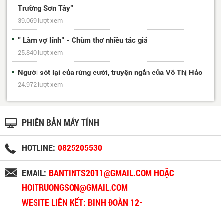
Trường Sơn Tây”
39.069 lượt xem
" Làm vợ lính" - Chùm thơ nhiều tác giả
25.840 lượt xem
Người sót lại của rừng cười, truyện ngắn của Võ Thị Hảo
24.972 lượt xem
PHIÊN BẢN MÁY TÍNH
HOTLINE:
0825205530
EMAIL:
BANTINTS2011@GMAIL.COM HOẶC
HOITRUONGSON@GMAIL.COM
WESITE LIÊN KẾT: BINH ĐOÀN 12-
BINHDOAN12.VN