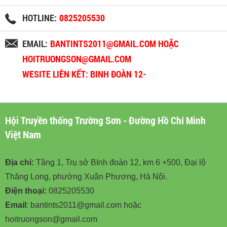
HOTLINE:
0825205530
EMAIL:
BANTINTS2011@GMAIL.COM HOẶC
HOITRUONGSON@GMAIL.COM
WESITE LIÊN KẾT: BINH ĐOÀN 12-
BINHDOAN12.VN
Hội Truyền thống Trường Sơn - Đường Hồ Chí Minh
Việt Nam
Địa chỉ:
Tầng 1, Trụ sở BInh đoàn 12, km 6 +500, Đại lộ
Thăng Long, phường Xuân Phương, Hà Nội.
Điện thoại:
0825205530
Email
: bantints2011@gmail.com hoặc
hoitruongson@gmail.com