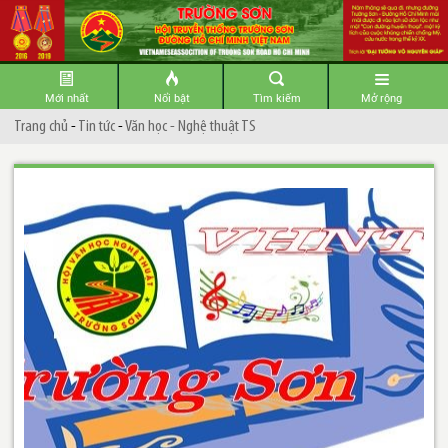
Mới nhất
Nổi bật
Tìm kiếm
Mở rộng
Trang chủ
-
Tin tức
-
Văn học - Nghệ thuật TS