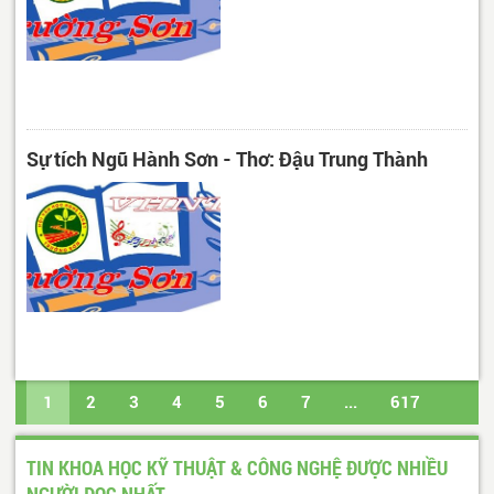
Sự tích Ngũ Hành Sơn - Thơ: Đậu Trung Thành
1
2
3
4
5
6
7
...
617
618
Trang cuối
TIN KHOA HỌC KỸ THUẬT & CÔNG NGHỆ ĐƯỢC NHIỀU
NGƯỜI ĐỌC NHẤT