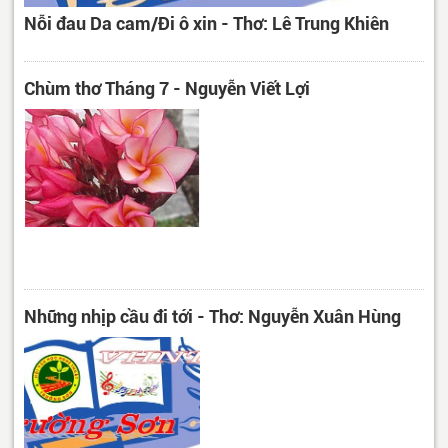
Nỗi đau Da cam/Đi ô xin - Thơ: Lê Trung Khiên
Chùm thơ Tháng 7 - Nguyễn Viết Lợi
Những nhịp cầu đi tới - Thơ: Nguyễn Xuân Hùng