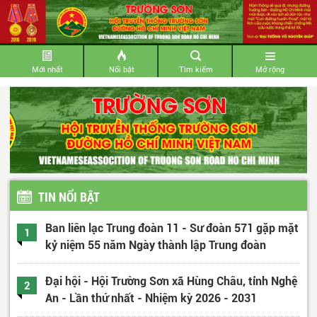
Mới nhất
Nổi bật
Tìm kiếm
Mở rộng
TIN NỔI BẬT
Ban liên lạc Trung đoàn 11 - Sư đoàn 571 gặp mặt
1
kỷ niệm 55 năm Ngày thành lập Trung đoàn
Đại hội - Hội Trường Sơn xã Hùng Châu, tỉnh Nghệ
2
An - Lần thứ nhất - Nhiệm kỳ 2026 - 2031