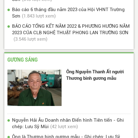
Báo cáo 6 tháng đầu năm 2023 của Hội VHNT Trường
Sơn
(1.843 lượt xem)
BÁO CÁO TỔNG KẾT NĂM 2022 & PHƯƠNG HƯỚNG NĂM
2023 CỦA CLB NGHỆ THUẬT PHONG LAN TRƯỜNG SƠN
(3.546 lượt xem)
GƯƠNG SÁNG
Ông Nguyễn Thanh Ất người
Thương binh gương mẫu
Nguyễn Hải Âu Doanh nhân Điển hình Tiên tiến - Ghi
chép: Lưu Sỹ Mùi
(42 lượt xem)
Ông là Thương binh gương mẫu - Ghi chép: Lưu Sỹ