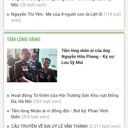
Mùi
(36 lượt xem)
Nguyễn Thị Yên- Mẹ của 4 người con là Liệt Sĩ
(114 lượt
xem)
TẤM LÒNG VÀNG
Tấm lòng nhân ái của ông
Nguyễn Hữu Phong - Ký sự:
Lưu Sỹ Mùi
Hoạt động Từ thiện của Hội Trường Sơn Khu vực Đống
Đa, Hà Nội
(262 lượt xem)
Tấm lòng Nhân ái vì đồng đội - Bút ký: Phan Vĩnh
Điển
(379 lượt xem)
CÂU TRUYỆN VỀ ĐẠI UÝ LÊ VĂN THÀNH
(2.311 lượt xem)