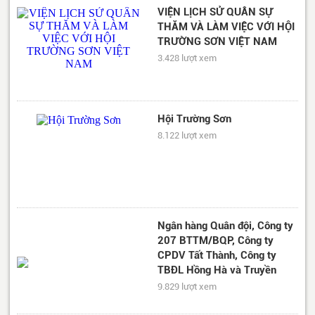
VIỆN LỊCH SỬ QUÂN SỰ
THĂM VÀ LÀM VIỆC VỚI HỘI
TRƯỜNG SƠN VIỆT NAM
3.428 lượt xem
Hội Trường Sơn
8.122 lượt xem
Ngân hàng Quân đội, Công ty
207 BTTM/BQP, Công ty
CPDV Tất Thành, Công ty
TBĐL Hồng Hà và Truyền
hình QPVN thăm Hội TSVN
9.829 lượt xem