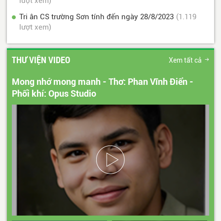
lượt xem)
Tri ân CS trường Sơn tính đến ngày 28/8/2023
(1.119
lượt xem)
THƯ VIỆN VIDEO
Xem tất cả
Mong nhớ mong manh - Thơ: Phan Vĩnh Điển -
Phối khí: Opus Studio