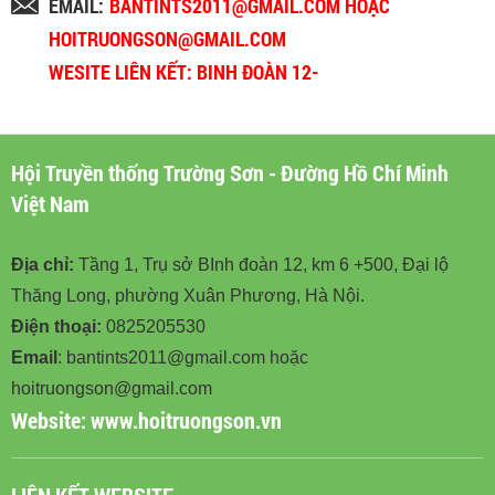
EMAIL:
BANTINTS2011@GMAIL.COM HOẶC
HOITRUONGSON@GMAIL.COM
WESITE LIÊN KẾT: BINH ĐOÀN 12-
BINHDOAN12.VN
Hội Truyền thống Trường Sơn - Đường Hồ Chí Minh
Việt Nam
Địa chỉ:
Tầng 1, Trụ sở BInh đoàn 12, km 6 +500, Đại lộ
Thăng Long, phường Xuân Phương, Hà Nội.
Điện thoại:
0825205530
Email
: bantints2011@gmail.com hoặc
hoitruongson@gmail.com
Website:
www.hoitruongson.vn