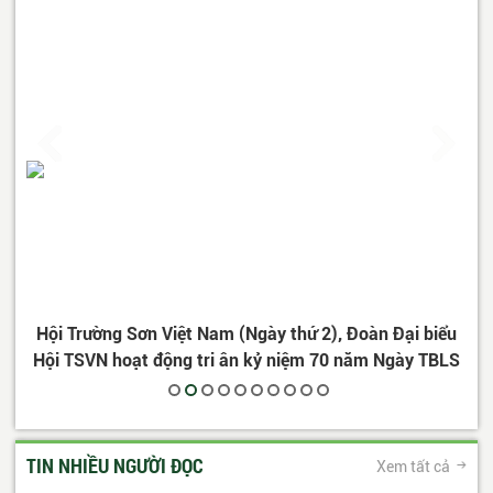
iểu
Đại hội Chiến sỹ lái xe Trường Sơn huyện Quỳnh Phụ -
N
BLS
Thái Bình
CP
TIN NHIỀU NGƯỜI ĐỌC
Xem tất cả