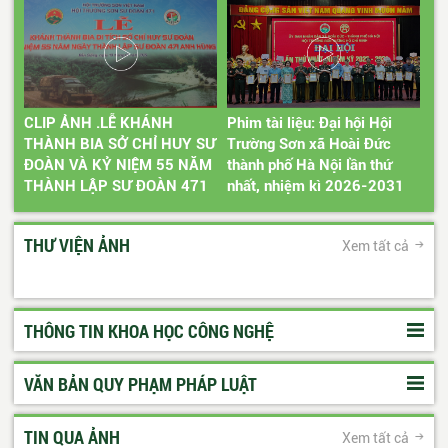
CLIP ẢNH .LỄ KHÁNH
Phim tài liệu: Đại hội Hội
THÀNH BIA SỞ CHỈ HUY SƯ
Trường Sơn xã Hoài Đức
ĐOÀN VÀ KỶ NIỆM 55 NĂM
thành phố Hà Nội lần thứ
THÀNH LẬP SƯ ĐOÀN 471
nhất, nhiệm kì 2026-2031
ANH HÙNG
THƯ VIỆN ẢNH
Xem tất cả
THÔNG TIN KHOA HỌC CÔNG NGHỆ
VĂN BẢN QUY PHẠM PHÁP LUẬT
TIN QUA ẢNH
Xem tất cả