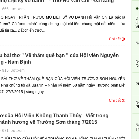
mộ Liệt sỹ vô danh " - Thơ Hồ Văn Chi - Đà Nẵng
H
-
666 lượt xem
 NGÀY TRI ÂN TRƯỚC MỘ LIỆT SỸ VÔ DANH Hồ Văn Chi Là bác là
D
ch
 là em? Cả "xóm mình" cùng chung một cái tên! chung một nỗi niềm! Lửa
V
ã lùi xa... Đất chiến trườ...
Chi tiết
N
ệu bài thơ " Về thăm quê bạn " của Hội viên Nguyễn
N
ng - Nam Định
D
-
915 lượt xem
U BÀI THƠ VỀ THĂM QUÊ BẠN CỦA HỘI VIÊN TRƯỜNG SƠN NGUYỄN
P
Như chúng tôi đã đưa tin – Nhân kỷ niệm 68 năm ngày Thương binh Liệt
47- 27/7/2015 ) sáng ngày ...
Chi tiết
N
P
ơ của Hội Viên Khổng Thanh Thủy - Viết trong
hành hương về Trường Sơn tháng 7/2015
N
T
-
671 lượt xem