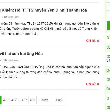
g Khiên: Hội TT TS huyện Yên Định, Thanh Hoá
-
749 lượt xem
 niệm 68 năm ngày TBLS ( 1947-2015) xin trân trọng gửi đến Báo điện tử
ền thống Trường Sơn đường Hồ Chí Minh một số bài thơ. Lê Trung Khiên:
uyện Yên Định, Thanh Hoá ...
0
Chi tiết
0
ề hai con trai ông Hòa
0
-
626 lượt xem
c
 HAI CON TRAI ÔNG HÒA Ông Hòa là cán bộ lãnh đạo cấp ngành của
0
hi về thăm quê ông thường đến chỗ tôi chơi. Chúng tôi là bạn thân cùng
 nhau từ hồi l...
0
Chi tiết
0
0
5
476
477
...
487
488
Trước
Cuối
0