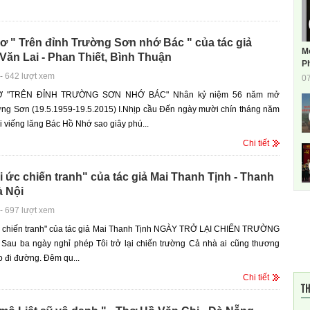
 " Trên đỉnh Trường Sơn nhớ Bác " của tác giả
M
ăn Lai - Phan Thiết, Bình Thuận
Ph
-
642 lượt xem
0
 "TRÊN ĐỈNH TRƯỜNG SƠN NHỚ BÁC" Nhân kỷ niệm 56 năm mở
ng Sơn (19.5.1959-19.5.2015) I.Nhịp cầu Đến ngày mười chín tháng năm
i viếng lăng Bác Hồ Nhớ sao giây phú...
Chi tiết
 ức chiến tranh" của tác giả Mai Thanh Tịnh - Thanh
à Nội
-
697 lượt xem
c chiến tranh" của tác giả Mai Thanh Tịnh NGÀY TRỞ LẠI CHIẾN TRƯỜNG
 Sau ba ngày nghỉ phép Tôi trở lại chiến trường Cả nhà ai cũng thương
o đi đường. Đêm qu...
Chi tiết
TH