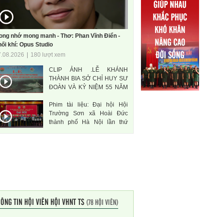
ong nhớ mong manh - Thơ: Phan Vĩnh Điển -
ối khí: Opus Studio
7.08.2026
|
180 lượt xem
CLIP ẢNH .LỄ KHÁNH
THÀNH BIA SỞ CHỈ HUY SƯ
ĐOÀN VÀ KỶ NIỆM 55 NĂM
THÀNH LẬP SƯ ĐOÀN 471
Phim tài liệu: Đại hội Hội
ANH HÙNG
Trường Sơn xã Hoài Đức
thành phố Hà Nội lần thứ
nhất, nhiệm kì 2026-2031
ÔNG TIN HỘI VIÊN HỘI VHNT TS
(78 HỘI VIÊN)