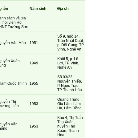
ọ tên
Năm sinh
Địa chỉ
anh sách và địa
ỉ hội viên Hội
HNT Trường Sơn
Số 9, ngõ 14,
Trần Nhật Duật,
guyễn Văn Mão
1951
p. Đội Cung, TP.
Vinh, Nghệ An
Khối 5, p. Lê
guyễn Xuân
1949
Lợi, TP. Vinh,
ung
Nghệ An
Số 03/23
Nguyễn Thiếp,
hạm Quốc Thịnh
1955
P. Ngọc Trạo,
TP. Thanh Háa
Quang Trung I,
guyễn Thị
1953
Gia Lâm, Lâm
hương Liên
Hà, Lâm Đồng
Khu 4, Thị Trấn
Thọ Xuân,
guyễn Văn
1953
huyện Thọ
hống.
Xuân, Thanh
Hóa.