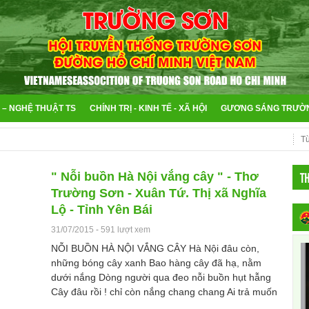
 – NGHỆ THUẬT TS
CHÍNH TRỊ - KINH TẾ - XÃ HỘI
GƯƠNG SÁNG TRƯỜ
T
" Nỗi buồn Hà Nội vắng cây " - Thơ
Trường Sơn - Xuân Tứ. Thị xã Nghĩa
Lộ - Tỉnh Yên Bái
31/07/2015
-
591 lượt xem
NỖI BUỒN HÀ NỘI VẮNG CÂY Hà Nội đâu còn,
những bóng cây xanh Bao hàng cây đã hạ, nằm
dưới nắng Dòng người qua đeo nỗi buồn hụt hẫng
Cây đâu rồi ! chỉ còn nắng chang chang Ai trả muốn
Thủ Đô t...