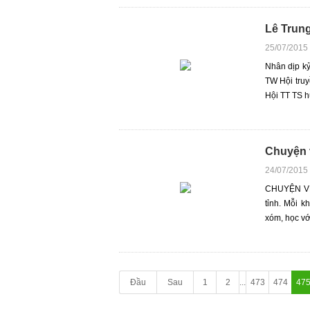
Lê Trun
25/07/2015
Nhân dịp kỷ
TW Hội truy
Hội TT TS h
Chuyện v
24/07/2015
CHUYỆN VỀ
tỉnh. Mỗi k
xóm, học với
Đầu
Sau
1
2
...
473
474
47