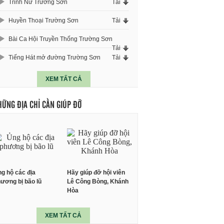
Trinh Nữ Trường Sơn
Tải
Huyền Thoại Trường Sơn
Tải
Bài Ca Hội Truyền Thống Trường Sơn
Tải
Tiếng Hát mở đường Trường Sơn
Tải
XEM TẤT CẢ
HỮNG ĐỊA CHỈ CẦN GIÚP ĐỠ
g hộ các địa
Hãy giúp đỡ hội viên
ương bị bão lũ
Lê Công Bòng, Khánh
Hòa
XEM TẤT CẢ