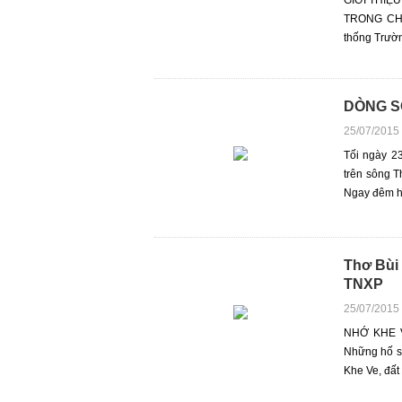
GIỚI THIỆ
TRONG CH
thống Trườn
DÒNG SÔ
25/07/2015
Tối ngày 2
trên sông T
Ngay đêm hô
Thơ Bùi 
TNXP
25/07/2015
NHỚ KHE VE
Những hố s
Khe Ve, đất 