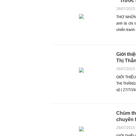
" Trước 
26/07/2015
THƠ NHỮNG
anh là chị
chiến tranh đ
Giới thi
Thị Thắ
26/07/2015
GIỚI THIỆ
THỊ THẮNG 
sỹ ( 27/7/19
Chùm th
chuyến 
26/07/2015