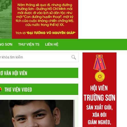
NG SƠN
THƯ VIỆN TS
LIÊN HỆ
HƠ VĂN HỘI VIÊN
THƯ VIỆN VIDEO