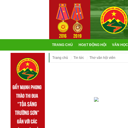
TRANG CHỦ
HOẠT ĐỘNG HỘI
VĂN HỌC
Trang chủ
Tin tức
Thơ văn hội viên