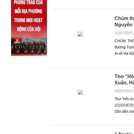
Chùm thơ
Nguyễn V
31/07/2015
CHÙM THƠ
đường Trườ
Ai về Hà Nộ
Thơ "Hồi
Xuân, H
30/07/2015
Thơ "Hồi ứ
(22/2/1972)
Dồn tiền ch