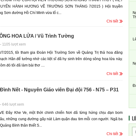
U CHÙM THƠ CỦA HỘI VIÊN TRƯỜNG SƠN KHỔNG THANH THỦY ( VIẾT
UYẾN HÀNH HƯƠNG VỀ TRƯỜNG SƠN THÁNG 7/2015 ) Hội truyền
N
g Sơn đường Hồ Chí Minh vừa tổ c...
T
Chi tiết
NG HOA LỬA / Vũ Trình Tường
L
-
1105 lượt xem
3/7/2015, tôi tham gia Đoàn Hội Trường Sơn về Quảng Trị thả hoa đăng
hạch Hãn để tưởng nhớ các liệt sĩ đã hy sinh trên dòng sông hoa lửa này.
N
m đó tôi đã làm bài thơ ....
Chi tiết
Đ
Đình Nết - Nguyên Giáo viên Đại đội 756 - N75 – P31
-
646 lượt xem
 Đây Khe Ve, một thời chinh chiến Nơi đã từng hứng chịu đạn bom
LI
âu, những cung đường gãy nát Làm quặn đau tim mỗi con người. Ngã ba
Quảng Bình thân thiết S...
Chi tiết