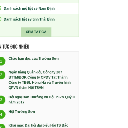
9.
Danh sách mộ liệt sỹ Nam Định
0.
Danh sách liệt sỹ tỉnh Thái Bình
XEM TẤT CẢ
N TỨC ĐỌC NHIỀU
Chào bạn đọc của Trường Sơn
1
Ngân hàng Quân đội, Công ty 207
2
BTTM/BQP, Công ty CPDV Tất Thành,
Công ty TBĐL Hồng Hà và Truyền hình
QPVN thăm Hội TSVN
Hội nghị Ban Thường vụ Hội TSVN Quý III
3
năm 2017
Hội Trường Sơn
4
Khai mạc Đại hội đại biểu Hội TS Bắc
5