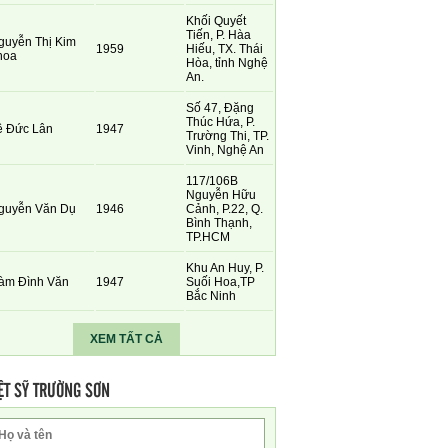
Khối Quyết
Tiến, P. Hàa
guyễn Thị Kim
1959
Hiếu, TX. Thái
hoa
Hòa, tỉnh Nghệ
An.
Số 47, Đặng
Thúc Hứa, P.
ê Đức Lân
1947
Trường Thi, TP.
Vinh, Nghệ An
117/106B
Nguyễn Hữu
guyễn Văn Dụ
1946
Cảnh, P.22, Q.
Bình Thạnh,
TP.HCM
Khu An Huy, P.
àm Đình Văn
1947
Suối Hoa,TP
Bắc Ninh
XEM TẤT CẢ
ỆT SỸ TRƯỜNG SƠN