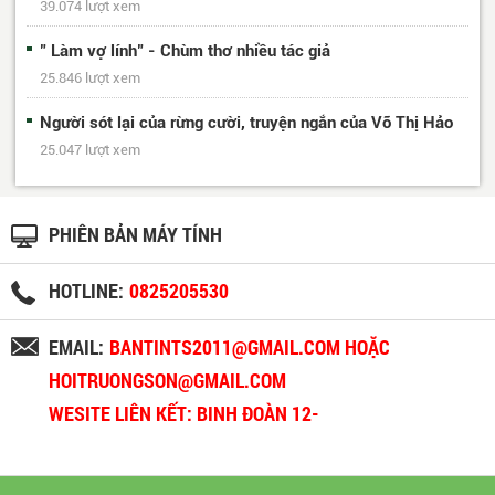
39.074 lượt xem
" Làm vợ lính" - Chùm thơ nhiều tác giả
25.846 lượt xem
Người sót lại của rừng cười, truyện ngắn của Võ Thị Hảo
25.047 lượt xem
PHIÊN BẢN MÁY TÍNH
HOTLINE:
0825205530
EMAIL:
BANTINTS2011@GMAIL.COM HOẶC
HOITRUONGSON@GMAIL.COM
WESITE LIÊN KẾT: BINH ĐOÀN 12-
BINHDOAN12.VN