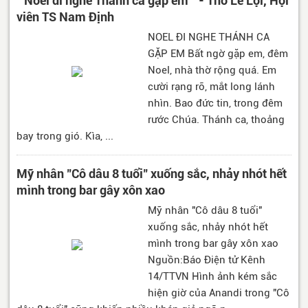
" Noel đi nghe Thánh ca gặp em " - Thơ Lê Lợi, Hội
viên TS Nam Định
NOEL ĐI NGHE THÁNH CA
GẶP EM Bất ngờ gặp em, đêm
Noel, nhà thờ rộng quá. Em
cười rạng rỡ, mắt long lánh
nhìn. Bao đức tin, trong đêm
rước Chúa. Thánh ca, thoảng
bay trong gió. Kìa, ...
Mỹ nhân "Cô dâu 8 tuổi" xuống sắc, nhảy nhót hết
mình trong bar gây xôn xao
Mỹ nhân "Cô dâu 8 tuổi"
xuống sắc, nhảy nhót hết
mình trong bar gây xôn xao
Nguồn:Báo Điện tử Kênh
14/TTVN Hình ảnh kém sắc
hiện giờ của Anandi trong "Cô