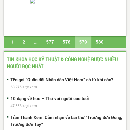
1
2
...
577
578
579
580
581
...
617
618
Trang cuối
TIN KHOA HỌC KỸ THUẬT & CÔNG NGHỆ ĐƯỢC NHIỀU
NGƯỜI ĐỌC NHẤT
Tên gọi "Quân đội Nhân dân Việt Nam" có từ khi nào?
63.275 lượt xem
10 dạng về hưu – Thơ vui người cao tuổi
47.556 lượt xem
Trần Thanh Xem: Cảm nhận về bài thơ “Trường Sơn Đông,
Trường Sơn Tây”