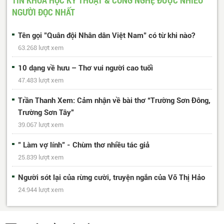
NGƯỜI ĐỌC NHẤT
Tên gọi "Quân đội Nhân dân Việt Nam" có từ khi nào?
63.268 lượt xem
10 dạng về hưu – Thơ vui người cao tuổi
47.483 lượt xem
Trần Thanh Xem: Cảm nhận về bài thơ “Trường Sơn Đông,
Trường Sơn Tây”
39.067 lượt xem
" Làm vợ lính" - Chùm thơ nhiều tác giả
25.839 lượt xem
Người sót lại của rừng cười, truyện ngắn của Võ Thị Hảo
24.944 lượt xem