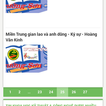
Miền Trung gian lao và anh dũng - Ký sự - Hoàng
Văn Kính
1
2
...
23
24
25
26
27
...
617
618
Trang cuối
TIN KHOA HỌC KỸ THUẬT & CÔNG NGHỆ ĐƯỢC NHIỀU