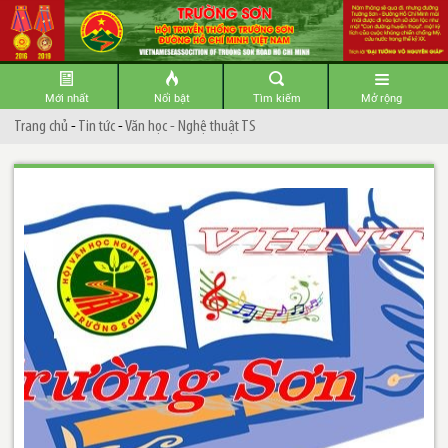
Mới nhất
Nổi bật
Tìm kiếm
Mở rộng
Trang chủ
-
Tin tức
-
Văn học - Nghệ thuật TS