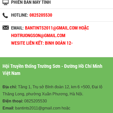
PHIÊN BẢN MÁY TÍNH
HOTLINE:
0825205530
EMAIL:
BANTINTS2011@GMAIL.COM HOẶC
HOITRUONGSON@GMAIL.COM
WESITE LIÊN KẾT: BINH ĐOÀN 12-
BINHDOAN12.VN
Hội Truyền thống Trường Sơn - Đường Hồ Chí Minh
Việt Nam
Địa chỉ:
Tầng 1, Trụ sở BInh đoàn 12, km 6 +500, Đại lộ
Thăng Long, phường Xuân Phương, Hà Nội.
Điện thoại:
0825205530
Email
: bantints2011@gmail.com hoặc