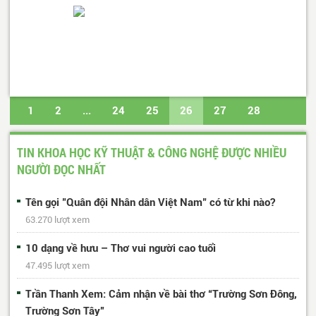
1
2
...
24
25
26
27
28
...
81
82
Trang cuối
TIN KHOA HỌC KỸ THUẬT & CÔNG NGHỆ ĐƯỢC NHIỀU
NGƯỜI ĐỌC NHẤT
Tên gọi "Quân đội Nhân dân Việt Nam" có từ khi nào?
63.270 lượt xem
10 dạng về hưu – Thơ vui người cao tuổi
47.495 lượt xem
Trần Thanh Xem: Cảm nhận về bài thơ “Trường Sơn Đông,
Trường Sơn Tây”