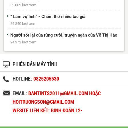
39.069 lượt xem
" Làm vợ lính" - Chùm thơ nhiều tác giả
25.840 lượt xem
Người sót lại của rừng cười, truyện ngắn của Võ Thị Hảo
24.972 lượt xem
PHIÊN BẢN MÁY TÍNH
HOTLINE:
0825205530
EMAIL:
BANTINTS2011@GMAIL.COM HOẶC
HOITRUONGSON@GMAIL.COM
WESITE LIÊN KẾT: BINH ĐOÀN 12-
BINHDOAN12.VN