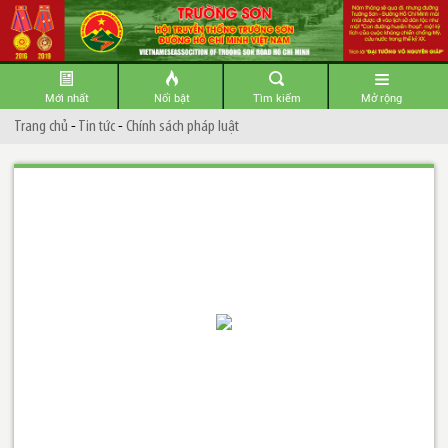
Mới nhất
Nổi bật
Tìm kiếm
Mở rộng
Trang chủ
-
Tin tức
-
Chính sách pháp luật