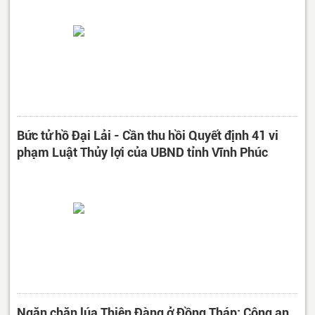
Bức tử hồ Đại Lải - Cần thu hồi Quyết định 41 vi
phạm Luật Thủy lợi của UBND tỉnh Vĩnh Phúc
Ngăn chặn lúa Thiên Đàng ở Đồng Tháp: Công an