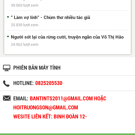
39.069 lượt xem
" Làm vợ lính" - Chùm thơ nhiều tác giả
25.839 lượt xem
Người sót lại của rừng cười, truyện ngắn của Võ Thị Hảo
24.962 lượt xem
PHIÊN BẢN MÁY TÍNH
HOTLINE:
0825205530
EMAIL:
BANTINTS2011@GMAIL.COM HOẶC
HOITRUONGSON@GMAIL.COM
WESITE LIÊN KẾT: BINH ĐOÀN 12-
BINHDOAN12.VN