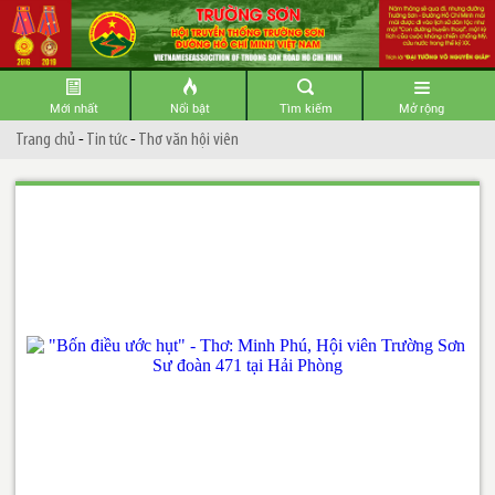
Mới nhất
Nổi bật
Tìm kiếm
Mở rộng
Trang chủ
-
Tin tức
-
Thơ văn hội viên