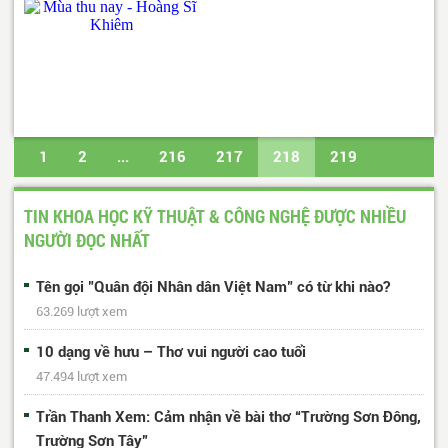
1
2
...
216
217
218
219
220
...
487
488
Trang cuối
TIN KHOA HỌC KỸ THUẬT & CÔNG NGHỆ ĐƯỢC NHIỀU
NGƯỜI ĐỌC NHẤT
Tên gọi "Quân đội Nhân dân Việt Nam" có từ khi nào?
63.269 lượt xem
10 dạng về hưu – Thơ vui người cao tuổi
47.494 lượt xem
Trần Thanh Xem: Cảm nhận về bài thơ “Trường Sơn Đông,
Trường Sơn Tây”