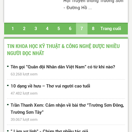
Hội Truyền thống Trường Sơn
- Đường Hồ ...
1
2
3
4
5
6
7
8
Trang cuối
TIN KHOA HỌC KỸ THUẬT & CÔNG NGHỆ ĐƯỢC NHIỀU
NGƯỜI ĐỌC NHẤT
Tên gọi "Quân đội Nhân dân Việt Nam" có từ khi nào?
63.268 lượt xem
10 dạng về hưu – Thơ vui người cao tuổi
47.482 lượt xem
Trần Thanh Xem: Cảm nhận về bài thơ “Trường Sơn Đông,
Trường Sơn Tây”
39.067 lượt xem
" Làm vợ lính" - Chùm thơ nhiều tác giả