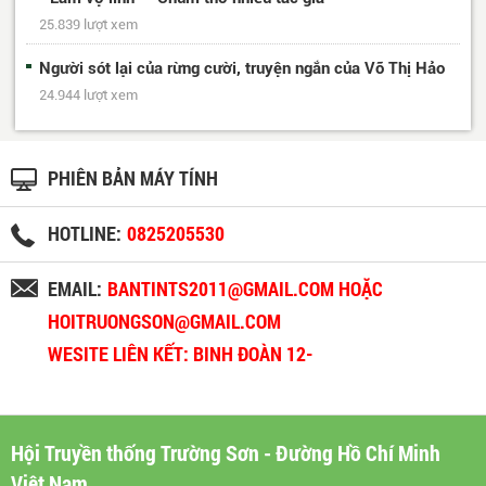
25.839 lượt xem
Người sót lại của rừng cười, truyện ngắn của Võ Thị Hảo
24.944 lượt xem
PHIÊN BẢN MÁY TÍNH
HOTLINE:
0825205530
EMAIL:
BANTINTS2011@GMAIL.COM HOẶC
HOITRUONGSON@GMAIL.COM
WESITE LIÊN KẾT: BINH ĐOÀN 12-
BINHDOAN12.VN
Hội Truyền thống Trường Sơn - Đường Hồ Chí Minh
Việt Nam