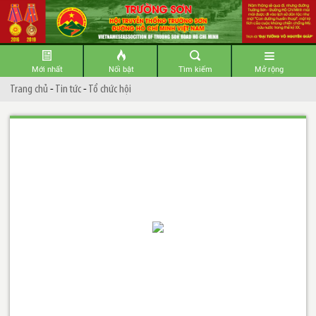
Mới nhất
Nổi bật
Tìm kiếm
Mở rộng
Trang chủ
-
Tin tức
-
Tổ chức hội