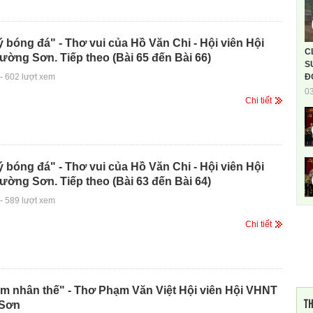
ý bóng đá" - Thơ vui của Hồ Văn Chi - Hội viên Hội
C
ờng Sơn. Tiếp theo (Bài 65 đến Bài 66)
S
-
602 lượt xem
Đ
0
Chi tiết
ý bóng đá" - Thơ vui của Hồ Văn Chi - Hội viên Hội
ờng Sơn. Tiếp theo (Bài 63 đến Bài 64)
-
589 lượt xem
Chi tiết
ềm nhân thế" - Thơ Phạm Văn Việt Hội viên Hội VHNT
TH
 Sơn