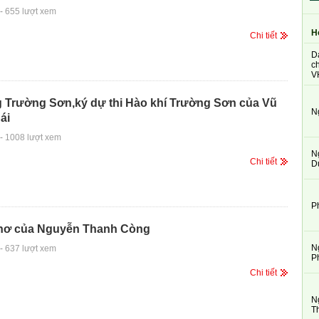
-
655 lượt xem
H
Chi tiết
D
ch
V
g Trường Sơn,ký dự thi Hào khí Trường Sơn của Vũ
N
ái
-
1008 lượt xem
N
Chi tiết
D
P
,thơ của Nguyễn Thanh Còng
N
-
637 lượt xem
P
Chi tiết
N
T