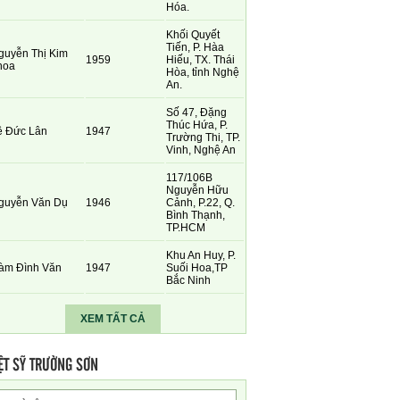
Hóa.
Khối Quyết
Tiến, P. Hàa
guyễn Thị Kim
1959
Hiếu, TX. Thái
hoa
Hòa, tỉnh Nghệ
An.
Số 47, Đặng
Thúc Hứa, P.
ê Đức Lân
1947
Trường Thi, TP.
Vinh, Nghệ An
117/106B
Nguyễn Hữu
guyễn Văn Dụ
1946
Cảnh, P.22, Q.
Bình Thạnh,
TP.HCM
Khu An Huy, P.
àm Đình Văn
1947
Suối Hoa,TP
Bắc Ninh
XEM TẤT CẢ
ỆT SỸ TRƯỜNG SƠN