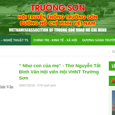
 – NGHỆ THUẬT TS
CHÍNH TRỊ - KINH TẾ - XÃ HỘI
GƯƠNG SÁNG TRƯỜ
V
" Như con của mẹ" - Thơ Nguyễn Tất
Đình Vân Hội viên Hội VHNT Trường
Sơn
09/07/2018
-
576 lượt xem