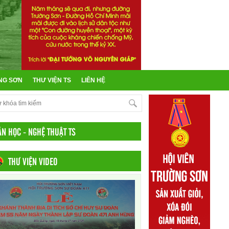
NG SƠN
THƯ VIỆN TS
LIÊN HỆ
ĂN HỌC - NGHỆ THUẬT TS
THƯ VIỆN VIDEO