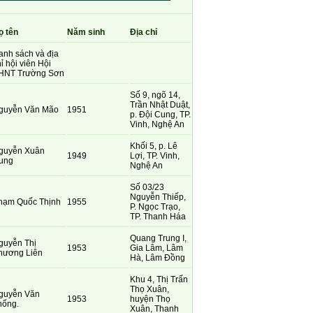
ọ tên
Năm sinh
Địa chỉ
anh sách và địa
ỉ hội viên Hội
HNT Trường Sơn
Số 9, ngõ 14,
Trần Nhật Duật,
guyễn Văn Mão
1951
p. Đội Cung, TP.
Vinh, Nghệ An
Khối 5, p. Lê
guyễn Xuân
1949
Lợi, TP. Vinh,
ung
Nghệ An
Số 03/23
Nguyễn Thiếp,
hạm Quốc Thịnh
1955
P. Ngọc Trạo,
TP. Thanh Háa
Quang Trung I,
guyễn Thị
1953
Gia Lâm, Lâm
hương Liên
Hà, Lâm Đồng
Khu 4, Thị Trấn
Thọ Xuân,
guyễn Văn
1953
huyện Thọ
hống.
Xuân, Thanh