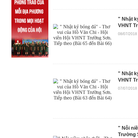
" Nhật k
VHNT Trư
08/07/2018
" Nhật k
VHNT Trư
07/07/2018
" Nỗi ni
Trường