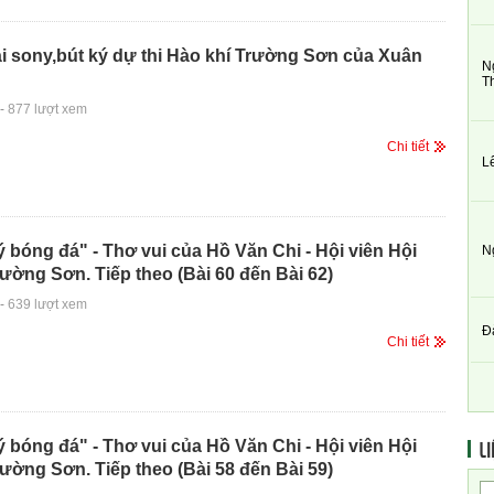
i sony,bút ký dự thi Hào khí Trường Sơn của Xuân
N
T
-
877 lượt xem
Chi tiết
L
ý bóng đá" - Thơ vui của Hồ Văn Chi - Hội viên Hội
N
ờng Sơn. Tiếp theo (Bài 60 đến Bài 62)
-
639 lượt xem
Đ
Chi tiết
LI
ý bóng đá" - Thơ vui của Hồ Văn Chi - Hội viên Hội
ờng Sơn. Tiếp theo (Bài 58 đến Bài 59)