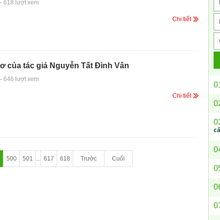
-
618 lượt xem
Chi tiết
ơ của tác giả Nguyễn Tất Đình Vân
-
646 lượt xem
0
Chi tiết
0
0
c
0
9
500
501
...
617
618
Trước
Cuối
0
0
0