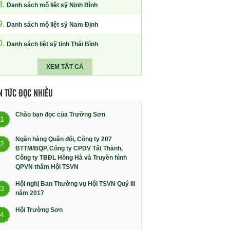
8.
Danh sách mộ liệt sỹ Ninh Bình
9.
Danh sách mộ liệt sỹ Nam Định
0.
Danh sách liệt sỹ tỉnh Thái Bình
XEM TẤT CẢ
N TỨC ĐỌC NHIỀU
Chào bạn đọc của Trường Sơn
1
Ngân hàng Quân đội, Công ty 207
2
BTTM/BQP, Công ty CPDV Tất Thành,
Công ty TBĐL Hồng Hà và Truyền hình
QPVN thăm Hội TSVN
Hội nghị Ban Thường vụ Hội TSVN Quý III
3
năm 2017
Hội Trường Sơn
4