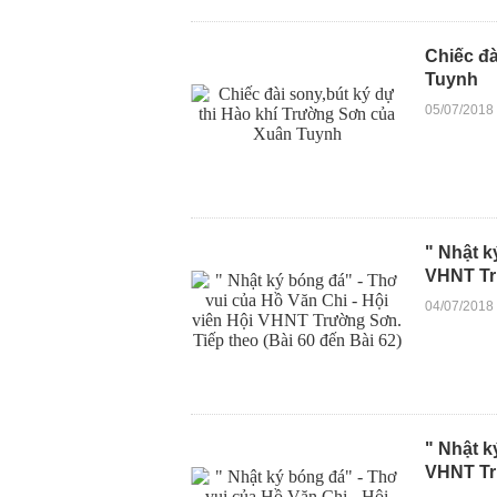
Chiếc đà
Tuynh
05/07/2018
" Nhật k
VHNT Trư
04/07/2018
" Nhật k
VHNT Trư