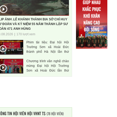
LIP ẢNH .LỄ KHÁNH THÀNH BIA SỞ CHỈ HUY
Ư ĐOÀN VÀ KỶ NIỆM 55 NĂM THÀNH LẬP SƯ
OÀN 471 ANH HÙNG
3.08.2026
|
170 lượt xem
Phim tài liệu: Đại hội Hội
Trường Sơn xã Hoài Đức
thành phố Hà Nội lần thứ
nhất, nhiệm kì 2026-2031
Chương trình văn nghệ chào
mừng Đại hội Hội Trường
Sơn xã Hoài Đức lần thứ
nhất, nhiệm kì 2026-2031
ÔNG TIN HỘI VIÊN HỘI VHNT TS
(78 HỘI VIÊN)